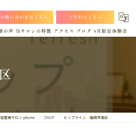
お問い合わせはこちら
ご予約はこちら
様の声
当サロンの特徴
アクセス
ブログ
5月限定体験会
小顔
漫画特集
コラム
猫背
区
肩こり
産後
腰痛
整骨サロン plume
ブログ
ヒップライン 福岡市南区