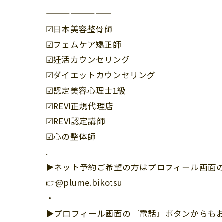
————————
☑︎日本美容整骨師
☑︎フェムケア矯正師
☑︎妊活カウンセリング
☑︎ダイエットカウンセリング
☑︎認定美容心理士1級
☑︎REVI正規代理店
☑︎REVI認定講師
☑︎心の整体師
.
▶︎ネット予約ご希望の方はプロフィール画面の
👉@plume.bikotsu
・
▶︎プロフィール画面の『電話』ボタンからも