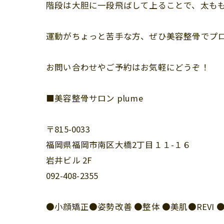
階段は大胆に一段飛ばして上ることで、太も
運動がちょっと苦手な方、ぜひ美容整骨でプロ
お問い合わせやご予約はお気軽にどうぞ！
■美容整骨サロン plume
〒815-0033
福岡県福岡市南区大橋2丁目１１-１６
岩井ビル 2F
092-408-2355
●小顔矯正●姿勢改善 ●整体 ●美肌●REV