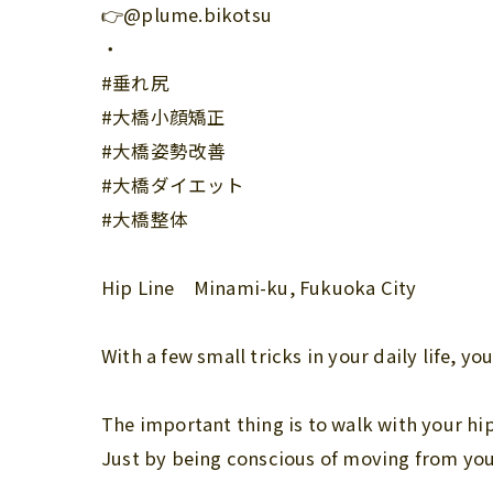
👉@plume.bikotsu
・
#垂れ尻
#大橋小顔矯正
#大橋姿勢改善
#大橋ダイエット
#大橋整体
Hip Line Minami-ku, Fukuoka City
With a few small tricks in your daily life, yo
The important thing is to walk with your hi
Just by being conscious of moving from your