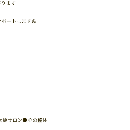
がります。
ポートします💪
●大橋サロン●心の整体