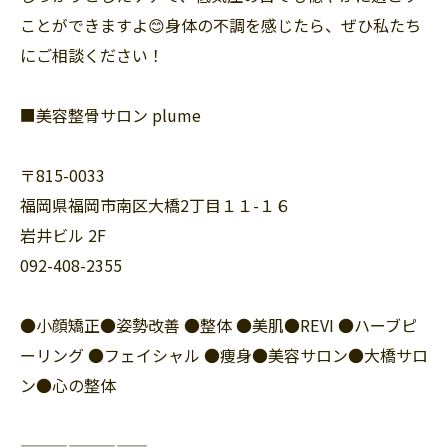
ことができますよ😊身体の不調を感じたら、ぜひ私たち
にご相談ください！
■美容整骨サロン plume
〒815-0033
福岡県福岡市南区大橋2丁目１１-１６
岩井ビル 2F
092-408-2355
●小顔矯正●姿勢改善 ●整体 ●美肌●REVI ●ハーブピ
ーリング ●フェイシャル ●痩身●美容サロン●大橋サロ
ン●心の整体
————————