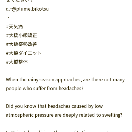
👉@plume.bikotsu
・
#天気痛
#大橋小顔矯正
#大橋姿勢改善
#大橋ダイエット
#大橋整体
When the rainy season approaches, are there not many
people who suffer from headaches?
Did you know that headaches caused by low
atmospheric pressure are deeply related to swelling?