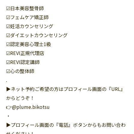
☑︎日本美容整骨師
☑︎フェムケア矯正師
☑︎妊活カウンセリング
☑︎ダイエットカウンセリング
☑︎認定美容心理士1級
☑︎REVI正規代理店
☑︎REVI認定講師
☑︎心の整体師
.
▶︎ネット予約ご希望の方はプロフィール画面の『URL』
からどうぞ！
👉@plume.bikotsu
・
▶︎プロフィール画面の『電話』ボタンからもお問い合わ
せください！