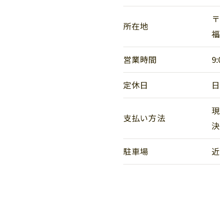
〒
所在地
福
営業時間
9:
定休日
現
支払い方法
駐車場