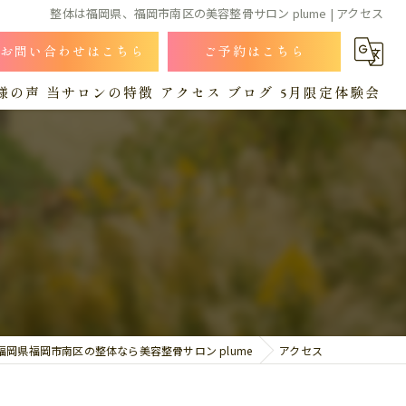
整体は福岡県、福岡市南区の美容整骨サロン plume | アクセス
お問い合わせはこちら
ご予約はこちら
様の声
当サロンの特徴
アクセス
ブログ
5月限定体験会
小顔
漫画特集
コラム
猫背
肩こり
産後
腰痛
福岡県福岡市南区の整体なら美容整骨サロン plume
アクセス