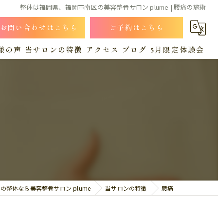
整体は福岡県、福岡市南区の美容整骨サロン plume | 腰痛の施術
お問い合わせはこちら
ご予約はこちら
様の声
当サロンの特徴
アクセス
ブログ
5月限定体験会
小顔
漫画特集
コラム
猫背
肩こり
産後
腰痛
の整体なら美容整骨サロン plume
当サロンの特徴
腰痛