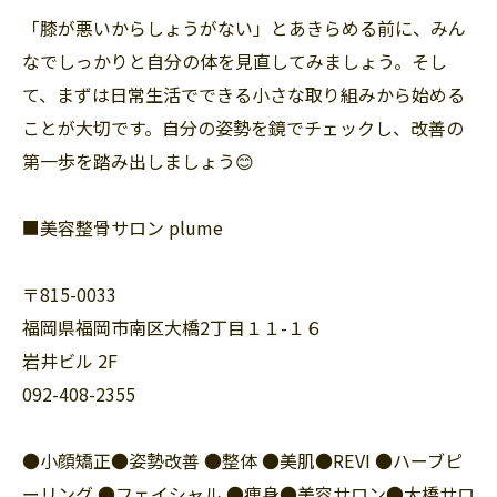
「膝が悪いからしょうがない」とあきらめる前に、みん
なでしっかりと自分の体を見直してみましょう。そし
て、まずは日常生活でできる小さな取り組みから始める
ことが大切です。自分の姿勢を鏡でチェックし、改善の
第一歩を踏み出しましょう😊
■美容整骨サロン plume
〒815-0033
福岡県福岡市南区大橋2丁目１１-１６
岩井ビル 2F
092-408-2355
●小顔矯正●姿勢改善 ●整体 ●美肌●REVI ●ハーブピ
ーリング ●フェイシャル ●痩身●美容サロン●大橋サロ