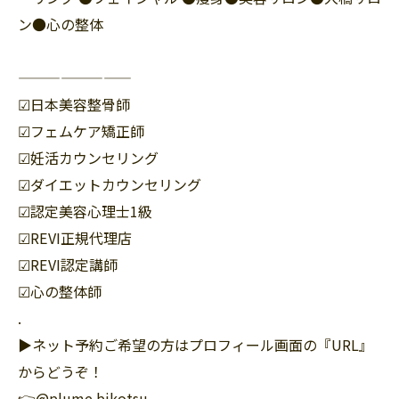
ン●心の整体
————————
☑︎日本美容整骨師
☑︎フェムケア矯正師
☑︎妊活カウンセリング
☑︎ダイエットカウンセリング
☑︎認定美容心理士1級
☑︎REVI正規代理店
☑︎REVI認定講師
☑︎心の整体師
.
▶︎ネット予約ご希望の方はプロフィール画面の『URL』
からどうぞ！
👉@plume.bikotsu