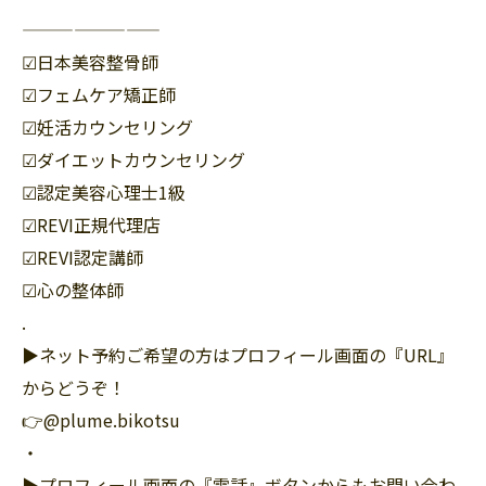
————————
☑︎日本美容整骨師
☑︎フェムケア矯正師
☑︎妊活カウンセリング
☑︎ダイエットカウンセリング
☑︎認定美容心理士1級
☑︎REVI正規代理店
☑︎REVI認定講師
☑︎心の整体師
.
▶︎ネット予約ご希望の方はプロフィール画面の『URL』
からどうぞ！
👉@plume.bikotsu
・
▶︎プロフィール画面の『電話』ボタンからもお問い合わ