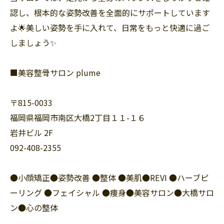
認し、根本的な姿勢改善を全面的にサポートしています
よ🌟美しい姿勢を手に入れて、日常をもっと快適に過ご
しましょう✨
■美容整骨サロン plume
〒815-0033
福岡県福岡市南区大橋2丁目１１-１６
岩井ビル 2F
092-408-2355
●小顔矯正●姿勢改善 ●整体 ●美肌●REVI ●ハーブピ
ーリング ●フェイシャル ●痩身●美容サロン●大橋サロ
ン●心の整体