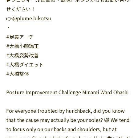
せください！
👉@plume.bikotsu
・
#足裏アーチ
#大橋小顔矯正
#大橋姿勢改善
#大橋ダイエット
#大橋整体
Posture Improvement Challenge Minami Ward Ohashi
For everyone troubled by hunchback, did you know
that the cause may actually be your soles? 🙀 We tend
to focus only on our backs and shoulders, but at