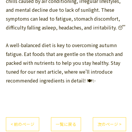
chills caused by air conditioning, irregular lifestyles,
and mental decline due to lack of sunlight. These
symptoms can lead to fatigue, stomach discomfort,
difficulty falling asleep, headaches, and irritability. 😴
A well-balanced diet is key to overcoming autumn
fatigue. Eat foods that are gentle on the stomach and
packed with nutrients to help you stay healthy. Stay
tuned for our next article, where we'll introduce
recommended ingredients in detail! 🍽️✨
< 前のページ
一覧に戻る
次のページ >