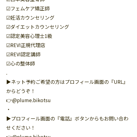
☑︎フェムケア矯正師
☑︎妊活カウンセリング
☑︎ダイエットカウンセリング
☑︎認定美容心理士1級
☑︎REVI正規代理店
☑︎REVI認定講師
☑︎心の整体師
.
▶︎ネット予約ご希望の方はプロフィール画面の『URL』
からどうぞ！
👉@plume.bikotsu
・
▶︎プロフィール画面の『電話』ボタンからもお問い合わ
せください！
👉@plume.bikotsu