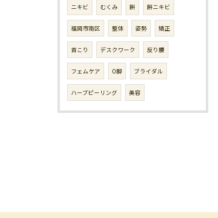
ニキビ
むくみ
餅
餅ニキビ
福岡市南区
整体
姿勢
矯正
首こり
デスクワーク
反り腰
フェムケア
O脚
ブライダル
ハーブピーリング
美容