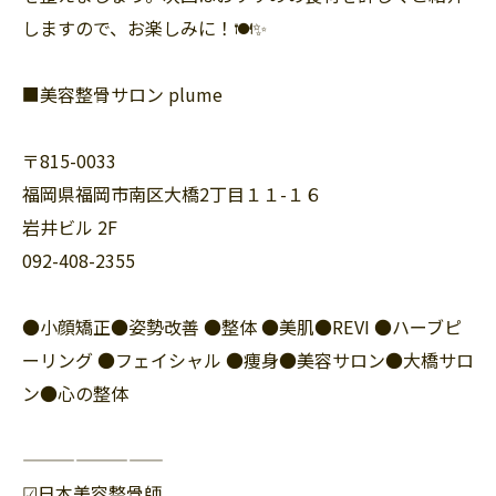
しますので、お楽しみに！🍽️✨
■美容整骨サロン plume
〒815-0033
福岡県福岡市南区大橋2丁目１１-１６
岩井ビル 2F
092-408-2355
●小顔矯正●姿勢改善 ●整体 ●美肌●REVI ●ハーブピ
ーリング ●フェイシャル ●痩身●美容サロン●大橋サロ
ン●心の整体
————————
☑︎日本美容整骨師