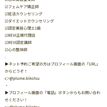
☑︎フェムケア矯正師
☑︎妊活カウンセリング
☑︎ダイエットカウンセリング
☑︎認定美容心理士1級
☑︎REVI正規代理店
☑︎REVI認定講師
☑︎心の整体師
.
▶︎ネット予約ご希望の方はプロフィール画面の『URL』
からどうぞ！
👉@plume.bikotsu
・
▶︎プロフィール画面の『電話』ボタンからもお問い合わ
せください！
👉@plume.bikotsu