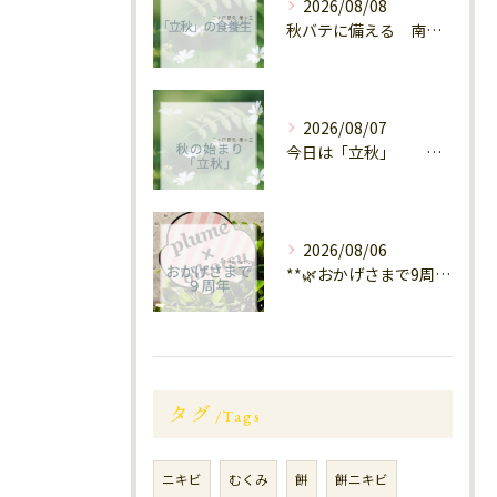
2026/08/08
秋バテに備える 南区大橋
2026/08/07
今日は「立秋」 南区福岡
2026/08/06
**🌿おかげさまで9周年🌿** 大橋
タグ
Tags
ニキビ
むくみ
餅
餅ニキビ