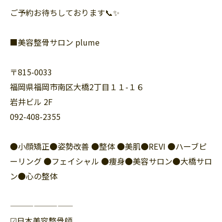
ご予約お待ちしております📞✨
■美容整骨サロン plume
〒815-0033
福岡県福岡市南区大橋2丁目１１-１６
岩井ビル 2F
092-408-2355
●小顔矯正●姿勢改善 ●整体 ●美肌●REVI ●ハーブピ
ーリング ●フェイシャル ●痩身●美容サロン●大橋サロ
ン●心の整体
————————
☑︎日本美容整骨師