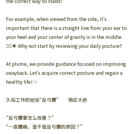
the correct way to stand!
For example, when viewed from the side, it’s
important that there is a straight line from your ear to
your heel and your center of gravity is in the middle.
🙆‍♀️🌟 Why not start by reviewing your daily posture?
At plume, we provide guidance focused on improving
swayback. Let’s acquire correct posture and regain a
healthy life! ✨
久站工作的烦恼“反弓腰” 南区大桥
“反弓腰要怎么改善？”
“一直腰痛，是不是反弓腰的原因？”