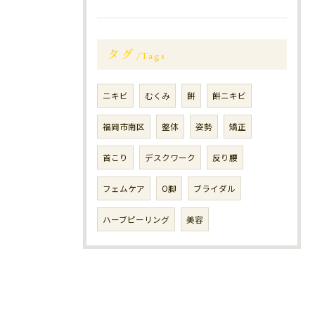
タグ
Tags
ニキビ
むくみ
餅
餅ニキビ
福岡市南区
整体
姿勢
矯正
首こり
デスクワーク
反り腰
フェムケア
O脚
ブライダル
ハーブピーリング
美容