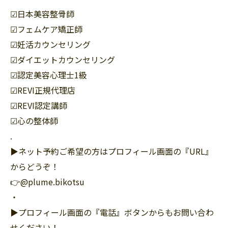
☑︎日本美容整骨師
☑︎フェムケア矯正師
☑︎妊活カウンセリング
☑︎ダイエットカウンセリング
☑︎認定美容心理士1級
☑︎REVI正規代理店
☑︎REVI認定講師
☑︎心の整体師
.
▶︎ネット予約ご希望の方はプロフィール画面の『URL』
からどうぞ！
👉@plume.bikotsu
・
▶︎プロフィール画面の『電話』ボタンからもお問い合わ
せください！