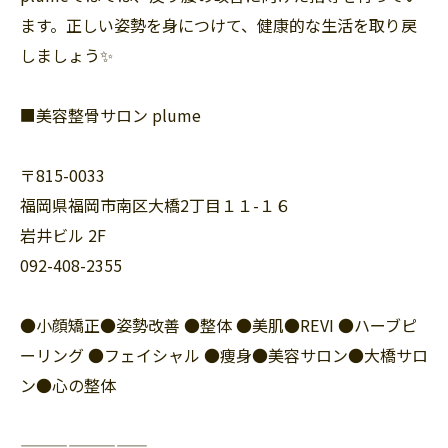
ます。正しい姿勢を身につけて、健康的な生活を取り戻
しましょう✨
■美容整骨サロン plume
〒815-0033
福岡県福岡市南区大橋2丁目１１-１６
岩井ビル 2F
092-408-2355
●小顔矯正●姿勢改善 ●整体 ●美肌●REVI ●ハーブピ
ーリング ●フェイシャル ●痩身●美容サロン●大橋サロ
ン●心の整体
————————