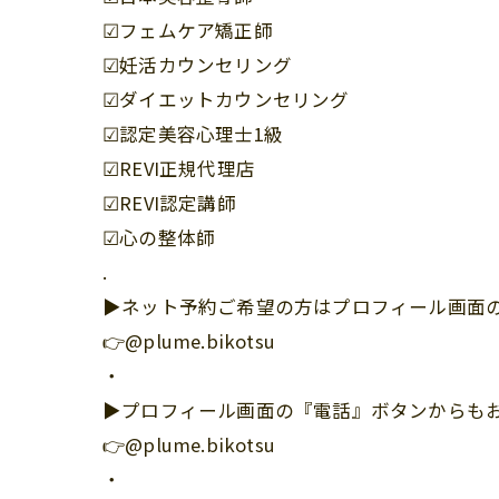
☑︎フェムケア矯正師
☑︎妊活カウンセリング
☑︎ダイエットカウンセリング
☑︎認定美容心理士1級
☑︎REVI正規代理店
☑︎REVI認定講師
☑︎心の整体師
.
▶︎ネット予約ご希望の方はプロフィール画面の
👉@plume.bikotsu
・
▶︎プロフィール画面の『電話』ボタンからも
👉@plume.bikotsu
・