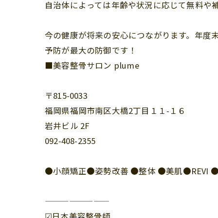
自治体によっては年齢や状況に応じて無料や
今の健康が将来の安心につながります。年度末
予防が最大の防御です！
■美容整骨サロン plume
〒815-0033
福岡県福岡市南区大橋2丁目１１-１６
岩井ビル 2F
092-408-2355
●小顔矯正●姿勢改善 ●整体 ●美肌●REV
————————
☑︎日本美容整骨師