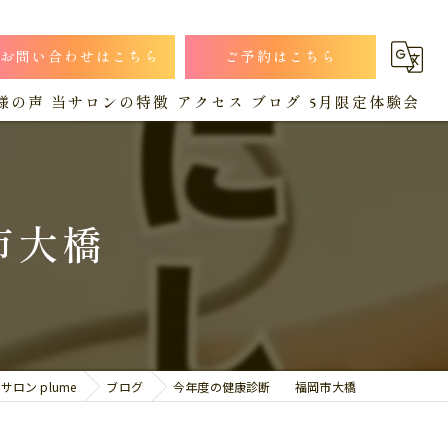
お問い合わせはこちら
ご予約はこちら
様の声
当サロンの特徴
アクセス
ブログ
5月限定体験会
小顔
漫画特集
コラム
猫背
市大橋
肩こり
産後
腰痛
ロン plume
ブログ
今年度の健康診断 福岡市大橋