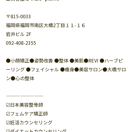
〒815-0033
福岡県福岡市南区大橋2丁目１１-１６
岩井ビル 2F
092-408-2355
●小顔矯正●姿勢改善 ●整体 ●美肌●REVI ●ハーブピ
ーリング ●フェイシャル ●痩身●美容サロン●大橋サロ
ン●心の整体
————————
☑︎日本美容整骨師
☑︎フェムケア矯正師
☑︎妊活カウンセリング
☑︎ダイエットカウンセリング