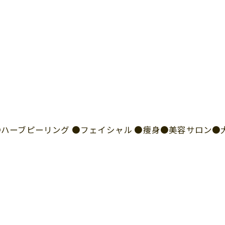
I ●ハーブピーリング ●フェイシャル ●痩身●美容サロン