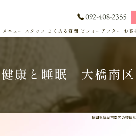
092-408-2355
ト
メニュー
スタッフ
よくある質問
ビフォーアフター
お客
サービス
健康と睡眠 大橋南区
福岡県福岡市南区の整体なら