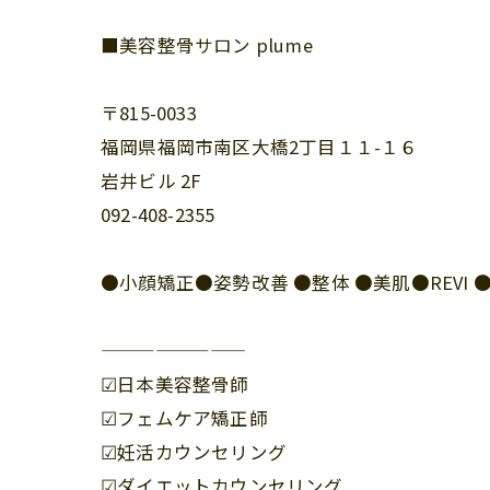
■美容整骨サロン plume
〒815-0033
福岡県福岡市南区大橋2丁目１１-１６
岩井ビル 2F
092-408-2355
●小顔矯正●姿勢改善 ●整体 ●美肌●REV
————————
☑︎日本美容整骨師
☑︎フェムケア矯正師
☑︎妊活カウンセリング
☑︎ダイエットカウンセリング