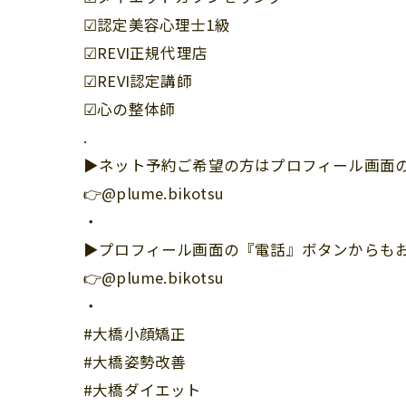
☑︎認定美容心理士1級
☑︎REVI正規代理店
☑︎REVI認定講師
☑︎心の整体師
.
▶︎ネット予約ご希望の方はプロフィール画面の
👉@plume.bikotsu
・
▶︎プロフィール画面の『電話』ボタンからも
👉@plume.bikotsu
・
#大橋小顔矯正
#大橋姿勢改善
#大橋ダイエット