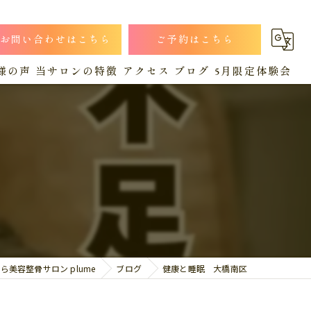
お問い合わせはこちら
ご予約はこちら
様の声
当サロンの特徴
アクセス
ブログ
5月限定体験会
小顔
漫画特集
コラム
猫背
肩こり
産後
腰痛
美容整骨サロン plume
ブログ
健康と睡眠 大橋南区