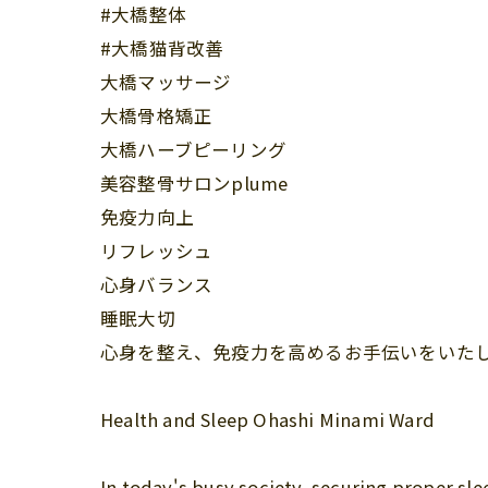
#大橋整体
#大橋猫背改善
大橋マッサージ
大橋骨格矯正
大橋ハーブピーリング
美容整骨サロンplume
免疫力向上
リフレッシュ
心身バランス
睡眠大切
心身を整え、免疫力を高めるお手伝いをいた
Health and Sleep Ohashi Minami Ward
In today's busy society, securing proper sl