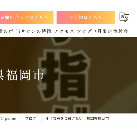
お問い合わせはこちら
ご予約はこちら
様の声
当サロンの特徴
アクセス
ブログ
5月限定体験会
小顔
漫画特集
コラム
猫背
県福岡市
肩こり
産後
腰痛
plume
ブログ
小さな声を見逃さない 福岡県福岡市