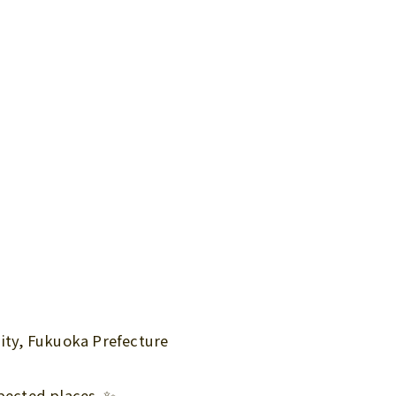
City, Fukuoka Prefecture
xpected places. ✨