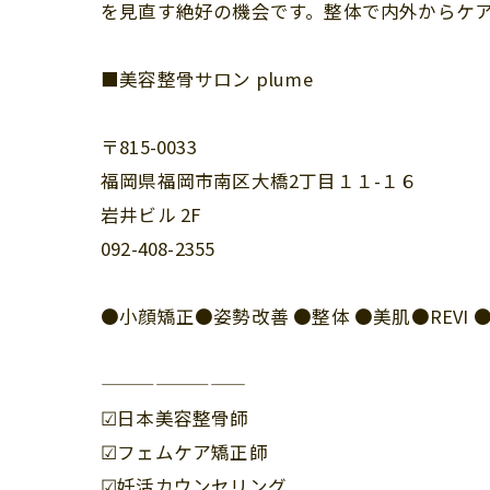
を見直す絶好の機会です。整体で内外からケア
■美容整骨サロン plume
〒815-0033
福岡県福岡市南区大橋2丁目１１-１６
岩井ビル 2F
092-408-2355
●小顔矯正●姿勢改善 ●整体 ●美肌●REV
————————
☑︎日本美容整骨師
☑︎フェムケア矯正師
☑︎妊活カウンセリング