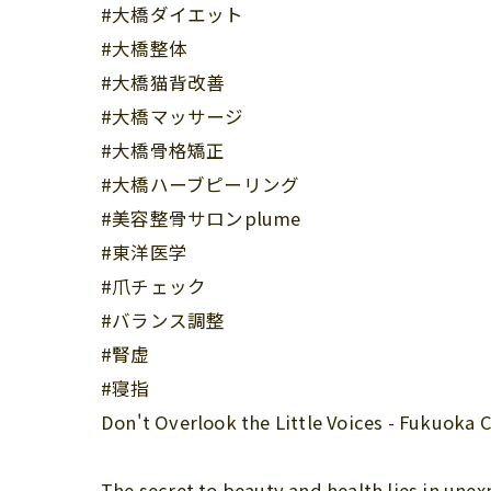
#大橋ダイエット
#大橋整体
#大橋猫背改善
#大橋マッサージ
#大橋骨格矯正
#大橋ハーブピーリング
#美容整骨サロンplume
#東洋医学
#爪チェック
#バランス調整
#腎虚
#寝指
Don't Overlook the Little Voices - Fukuoka 
The secret to beauty and health lies in une