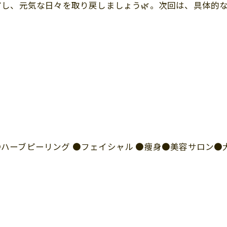
し、元気な日々を取り戻しましょう🌿。次回は、具体的
I ●ハーブピーリング ●フェイシャル ●痩身●美容サロン