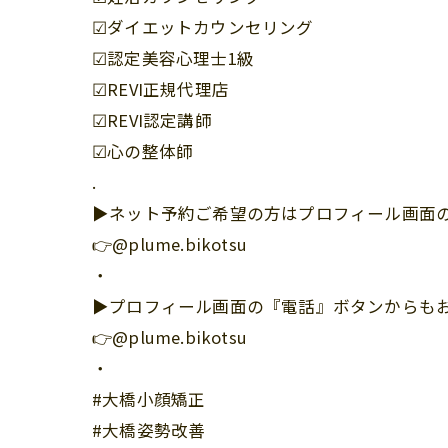
☑︎ダイエットカウンセリング
☑︎認定美容心理士1級
☑︎REVI正規代理店
☑︎REVI認定講師
☑︎心の整体師
.
▶︎ネット予約ご希望の方はプロフィール画面の
👉@plume.bikotsu
・
▶︎プロフィール画面の『電話』ボタンからも
👉@plume.bikotsu
・
#大橋小顔矯正
#大橋姿勢改善