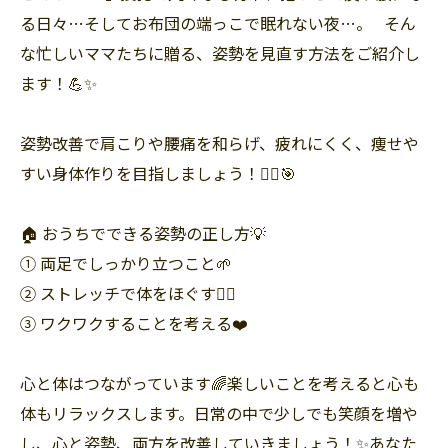
る日々…そしてお布団の端っこで眠れない夜…。⠀そん
な忙しいママたちに贈る、姿勢を見直す方法をご紹介し
ます！💪✨
姿勢改善で肩こりや腰痛を和らげ、疲れにくく、痩せや
すい身体作りを目指しましょう！🏃‍♀️🎯
🏠 おうちでできる姿勢の正し方💡⠀
① 両足でしっかり立つこと🌱
② ストレッチで体をほぐす🧘‍♀️
③ ワクワクすることを考える❤️
心と体はつながっています🌈楽しいことを考えると心も
体もリラックスします。日常の中で少しでも笑顔を増や
し、心と姿勢、両方を改善していきましょう！✨あなた