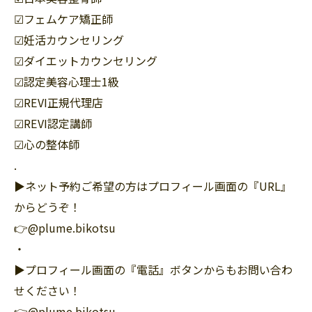
☑︎フェムケア矯正師
☑︎妊活カウンセリング
☑︎ダイエットカウンセリング
☑︎認定美容心理士1級
☑︎REVI正規代理店
☑︎REVI認定講師
☑︎心の整体師
.
▶︎ネット予約ご希望の方はプロフィール画面の『URL』
からどうぞ！
👉@plume.bikotsu
・
▶︎プロフィール画面の『電話』ボタンからもお問い合わ
せください！
👉@plume.bikotsu