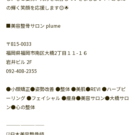
の輝く笑顔を応援します😊🌟
■美容整骨サロン plume
〒815-0033
福岡県福岡市南区大橋2丁目１１-１６
岩井ビル 2F
092-408-2355
●小顔矯正●姿勢改善 ●整体 ●美肌●REVI ●ハーブピ
ーリング ●フェイシャル ●痩身●美容サロン●大橋サロ
ン●心の整体
————————
☑︎日本美容整骨師