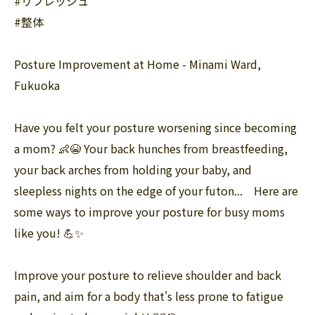
#リフレッシュ
#整体
Posture Improvement at Home - Minami Ward,
Fukuoka
Have you felt your posture worsening since becoming
a mom? 👶😭 Your back hunches from breastfeeding,
your back arches from holding your baby, and
sleepless nights on the edge of your futon... ⠀Here are
some ways to improve your posture for busy moms
like you! 💪✨
Improve your posture to relieve shoulder and back
pain, and aim for a body that's less prone to fatigue