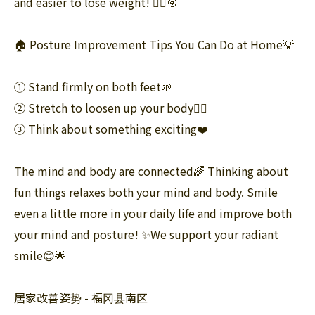
and easier to lose weight! 🏃‍♀️🎯
🏠 Posture Improvement Tips You Can Do at Home💡
⠀
① Stand firmly on both feet🌱
② Stretch to loosen up your body🧘‍♀️
③ Think about something exciting❤️
The mind and body are connected🌈 Thinking about
fun things relaxes both your mind and body. Smile
even a little more in your daily life and improve both
your mind and posture! ✨We support your radiant
smile😊🌟
居家改善姿势 - 福冈县南区