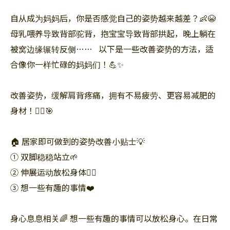
自从成为妈妈后，你是否感觉自己的姿势越来越差？👶😭
母乳喂养导致背部驼背，抱宝宝导致背部拱起，晚上躺在
被窝边缘辗转反侧……⠀以下是一些改善姿势的方法，适
合像你一样忙碌的妈妈们！💪✨
改善姿势，缓解肩背疼痛，拥有不易疲劳、更容易减肥的
身材！🏃‍♀️🎯
🏠 居家即可做到的姿势改善小贴士💡⠀
① 双脚稳稳站立🌱
② 伸展运动放松身体🧘‍♀️
③ 想一些有趣的事情❤️
身心息息相关🌈 想一些有趣的事情可以放松身心。在日常