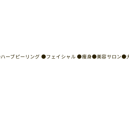
I ●ハーブピーリング ●フェイシャル ●痩身●美容サロン