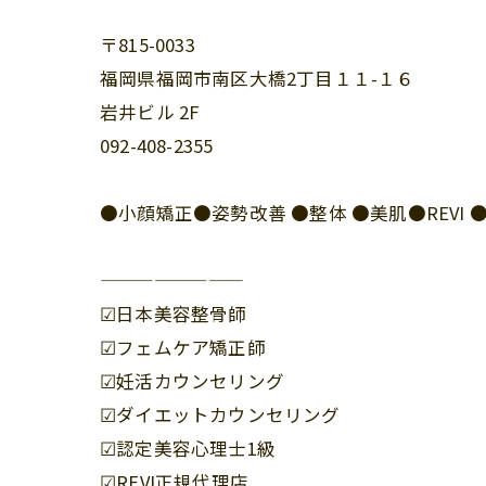
〒815-0033
福岡県福岡市南区大橋2丁目１１-１６
岩井ビル 2F
092-408-2355
●小顔矯正●姿勢改善 ●整体 ●美肌●REV
————————
☑︎日本美容整骨師
☑︎フェムケア矯正師
☑︎妊活カウンセリング
☑︎ダイエットカウンセリング
☑︎認定美容心理士1級
☑︎REVI正規代理店