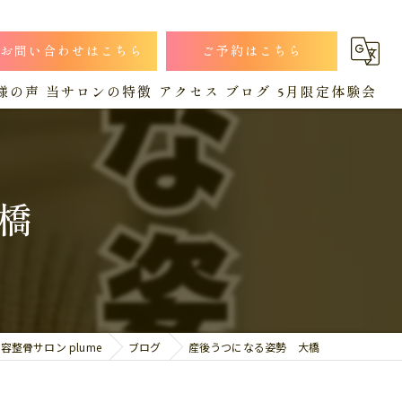
お問い合わせはこちら
ご予約はこちら
様の声
当サロンの特徴
アクセス
ブログ
5月限定体験会
小顔
漫画特集
コラム
猫背
橋
肩こり
産後
腰痛
整骨サロン plume
ブログ
産後うつになる姿勢 大橋