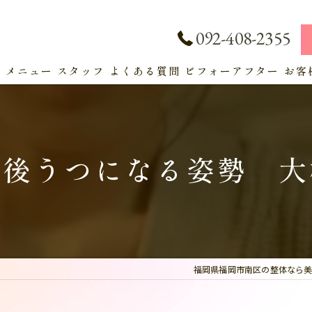
092-408-2355
ト
メニュー
スタッフ
よくある質問
ビフォーアフター
お客
サービス
産後うつになる姿勢 大
福岡県福岡市南区の整体なら美容