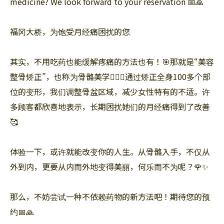
medicine? We look forward to your reservation 📅🙏
福冈大桥，为饱受月经痛困扰的您
其实，不用吃药也能缓解疼痛的方法也有！🎯那就是“美容
整骨矫正”，也称为骨骼美学💆‍♀️✨通过矫正全身100多个部
位的变形，我们调整骨盆区域，减少女性特有的不适。许
多顾客都欣喜地表示，长期困扰她们的月经痛得到了改善
🥰
体验一下，或许就能改变你的人生。从骨骼入手，不仅从
外到内，更要从内而外地变得美丽，何乐而不为呢？🌹✨
那么，不妨尝试一种不依赖药物的新方法吧！期待您的预
约📅🙏