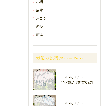
小顔
猫背
肩こり
産後
腰痛
最近の投稿
Recent Posts
2026/08/06
**🌿おかげさまで9周年🌿** 大橋
2026/08/05