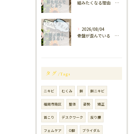
組みたくなる理由 福岡大橋南
2026/08/04
骨盤が歪んでいる 南区大橋
タグ
Tags
ニキビ
むくみ
餅
餅ニキビ
福岡市南区
整体
姿勢
矯正
首こり
デスクワーク
反り腰
フェムケア
O脚
ブライダル