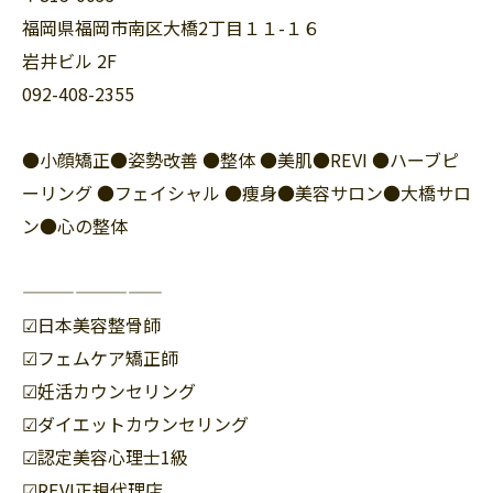
福岡県福岡市南区大橋2丁目１１-１６
岩井ビル 2F
092-408-2355
●小顔矯正●姿勢改善 ●整体 ●美肌●REVI ●ハーブピ
ーリング ●フェイシャル ●痩身●美容サロン●大橋サロ
ン●心の整体
————————
☑︎日本美容整骨師
☑︎フェムケア矯正師
☑︎妊活カウンセリング
☑︎ダイエットカウンセリング
☑︎認定美容心理士1級
☑︎REVI正規代理店