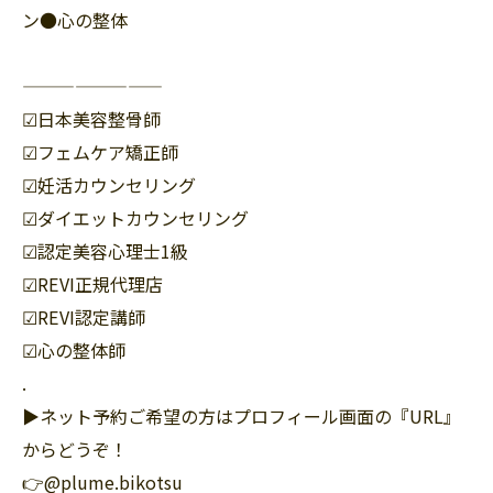
ン●心の整体
————————
☑︎日本美容整骨師
☑︎フェムケア矯正師
☑︎妊活カウンセリング
☑︎ダイエットカウンセリング
☑︎認定美容心理士1級
☑︎REVI正規代理店
☑︎REVI認定講師
☑︎心の整体師
.
▶︎ネット予約ご希望の方はプロフィール画面の『URL』
からどうぞ！
👉@plume.bikotsu