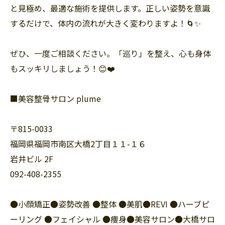
と見極め、最適な施術を提供します。正しい姿勢を意識
するだけで、体内の流れが大きく変わりますよ！🌀✨
ぜひ、一度ご相談ください。「巡り」を整え、心も身体
もスッキリしましょう！😊❤️
■美容整骨サロン plume
〒815-0033
福岡県福岡市南区大橋2丁目１１-１６
岩井ビル 2F
092-408-2355
●小顔矯正●姿勢改善 ●整体 ●美肌●REVI ●ハーブピ
ーリング ●フェイシャル ●痩身●美容サロン●大橋サロ