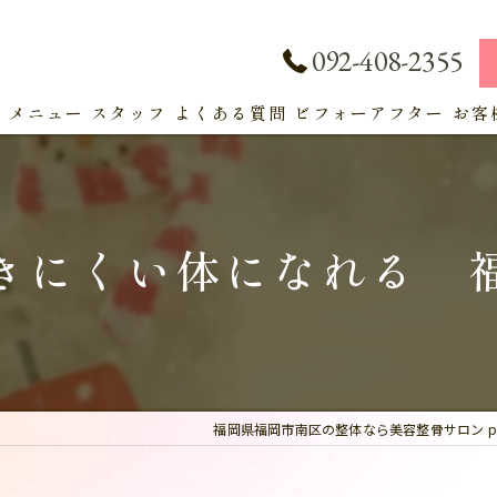
092-408-2355
ト
メニュー
スタッフ
よくある質問
ビフォーアフター
お客
サービス
きにくい体になれる 
福岡県福岡市南区の整体なら美容整骨サロン pl