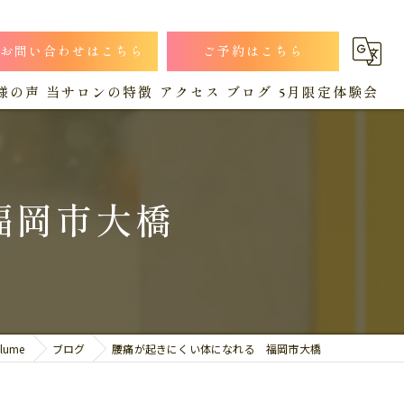
お問い合わせはこちら
ご予約はこちら
様の声
当サロンの特徴
アクセス
ブログ
5月限定体験会
小顔
漫画特集
コラム
猫背
福岡市大橋
肩こり
産後
腰痛
ume
ブログ
腰痛が起きにくい体になれる 福岡市大橋