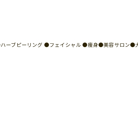
I ●ハーブピーリング ●フェイシャル ●痩身●美容サロン