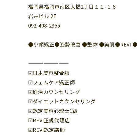
福岡県福岡市南区大橋2丁目１１-１６
岩井ビル 2F
092-408-2355
●小顔矯正●姿勢改善 ●整体 ●美肌●REV
————————
☑︎日本美容整骨師
☑︎フェムケア矯正師
☑︎妊活カウンセリング
☑︎ダイエットカウンセリング
☑︎認定美容心理士1級
☑︎REVI正規代理店
☑︎REVI認定講師