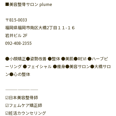
■美容整骨サロン plume
〒815-0033
福岡県福岡市南区大橋2丁目１１-１６
岩井ビル 2F
092-408-2355
●小顔矯正●姿勢改善 ●整体 ●美肌●REVI ●ハーブピ
ーリング ●フェイシャル ●痩身●美容サロン●大橋サロ
ン●心の整体
————————
☑︎日本美容整骨師
☑︎フェムケア矯正師
☑︎妊活カウンセリング