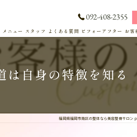
092-408-2355
ト
メニュー
スタッフ
よくある質問
ビフォーアフター
お客
サービス
道は自身の特徴を知る
福岡県福岡市南区の整体なら美容整骨サロン pl