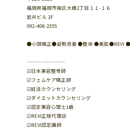
福岡県福岡市南区大橋2丁目１１-１６
岩井ビル 2F
092-408-2355
●小顔矯正●姿勢改善 ●整体 ●美肌●REV
————————
☑︎日本美容整骨師
☑︎フェムケア矯正師
☑︎妊活カウンセリング
☑︎ダイエットカウンセリング
☑︎認定美容心理士1級
☑︎REVI正規代理店
☑︎REVI認定講師