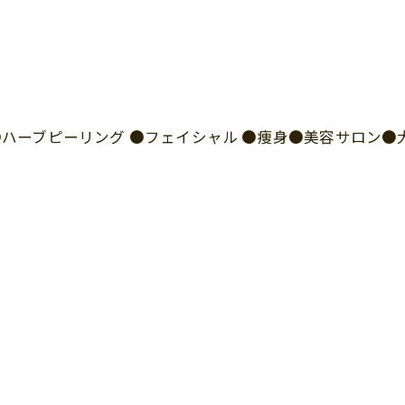
I ●ハーブピーリング ●フェイシャル ●痩身●美容サロン