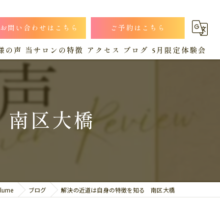
お問い合わせはこちら
ご予約はこちら
様の声
当サロンの特徴
アクセス
ブログ
5月限定体験会
小顔
漫画特集
コラム
猫背
 南区大橋
肩こり
産後
腰痛
ume
ブログ
解決の近道は自身の特徴を知る 南区大橋