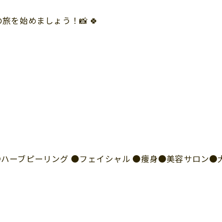
を始めましょう！📸 🍀
I ●ハーブピーリング ●フェイシャル ●痩身●美容サロン