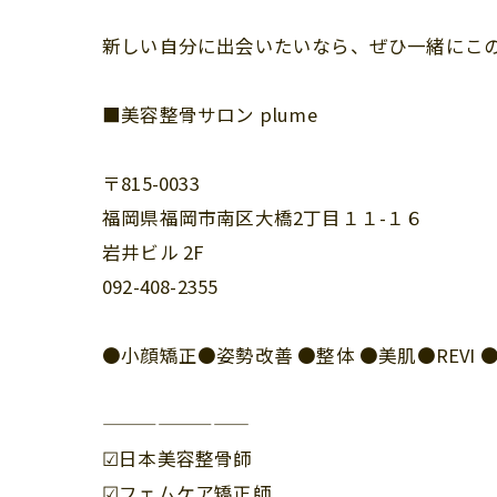
新しい自分に出会いたいなら、ぜひ一緒にこの旅
■美容整骨サロン plume
〒815-0033
福岡県福岡市南区大橋2丁目１１-１６
岩井ビル 2F
092-408-2355
●小顔矯正●姿勢改善 ●整体 ●美肌●REV
————————
☑︎日本美容整骨師
☑︎フェムケア矯正師