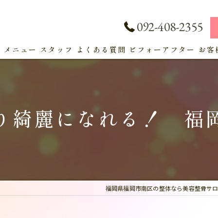
092-408-2355
ト
メニュー
スタッフ
よくある質問
ビフォーアフター
お客
サービス
り綺麗になれる！ 福
福岡県福岡市南区の整体なら美容整骨サロン 