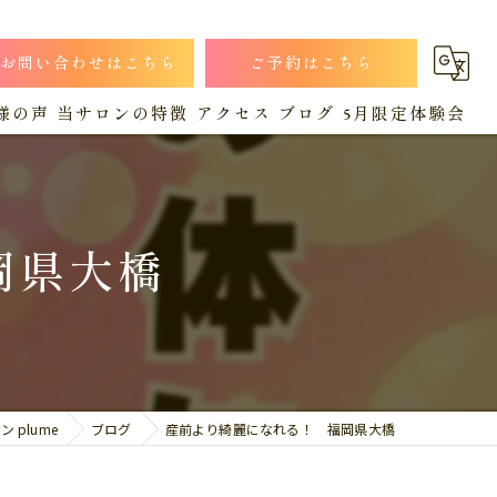
お問い合わせはこちら
ご予約はこちら
様の声
当サロンの特徴
アクセス
ブログ
5月限定体験会
小顔
漫画特集
コラム
猫背
岡県大橋
肩こり
産後
腰痛
plume
ブログ
産前より綺麗になれる！ 福岡県大橋