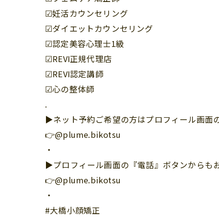
☑︎妊活カウンセリング
☑︎ダイエットカウンセリング
☑︎認定美容心理士1級
☑︎REVI正規代理店
☑︎REVI認定講師
☑︎心の整体師
.
▶︎ネット予約ご希望の方はプロフィール画面の
👉@plume.bikotsu
・
▶︎プロフィール画面の『電話』ボタンからも
👉@plume.bikotsu
・
#大橋小顔矯正