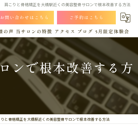
肩こりと骨格矯正を大橋駅近くの美容整骨サロンで根本改善する方法
お問い合わせはこちら
ご予約はこちら
様の声
当サロンの特徴
アクセス
ブログ
5月限定体験会
小顔
漫画特集
コラム
ロンで根本改善する方
猫背
肩こり
産後
腰痛
こりと骨格矯正を大橋駅近くの美容整骨サロンで根本改善する方法