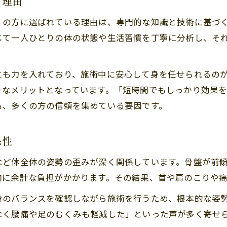
る理由
肩こり対策で人気の大橋駅周辺サロン特徴
くの方に選ばれている理由は、専門的な知識と技術に基づ
慢性的な肩こり対策はサロン選びが鍵
じて一人ひとりの体の状態や生活習慣を丁寧に分析し、そ
肩こり改善サロンを選ぶ際のチェックポイント
肩こり専門サロンの施術内容と特長を比較
にも力を入れており、施術中に安心して身を任せられるの
肩こり対策で重視したいサロンの通いやすさ
きなメリットとなっています。「短時間でもしっかり効果
肩こりケアのためのサロン予約前のポイント
も、多くの方の信頼を集めている要因です。
肩こり女性が安心できるサロン選びの秘訣
骨格矯正サロンがもたらす肩こり緩和の効果
係性
肩こりと骨格矯正サロン施術の実感効果
など体全体の姿勢の歪みが深く関係しています。骨盤が前
肩こり緩和を目指す骨格矯正の具体的メリット
肉に余計な負担がかかります。その結果、首や肩のこりや
肩こりケアに骨格矯正サロンが最適な理由
身のバランスを確認しながら施術を行うため、根本的な姿
肩こりの悩みが軽減する骨格ケアの体験談
なく腰痛や足のむくみも軽減した」といった声が多く寄せ
肩こり改善に役立つ骨格矯正技術を紹介