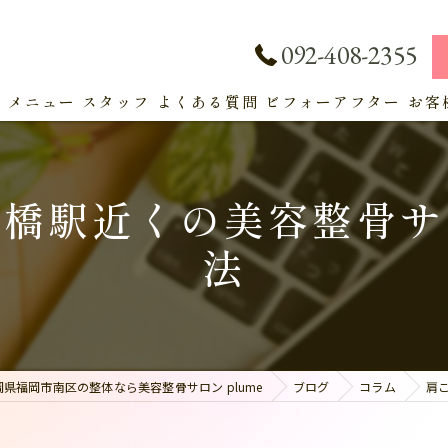
092-408-2355
ト
メニュー
スタッフ
よくある質問
ビフォーアフター
お客
サービス
大橋駅近くの美容整骨サ
法
岡県福岡市南区の整体なら美容整骨サロン plume
ブログ
コラム
肩