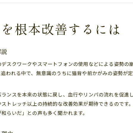
肩こりを放置しないための骨格ケア習慣
肩こり対策におすすめの骨格矯正メソッド
美しい姿勢と肩こりの関係を徹底解説
りを根本改善するには
美しい姿勢が肩こり改善に与える効果とは
肩こり予防のための正しい姿勢チェック法
解説
肩こりと姿勢改善を両立する骨格矯正の魅力
のデスクワークやスマートフォンの使用などによる姿勢の
肩こりを防ぐ日常生活での姿勢意識ポイント
に追われる中で、無意識のうちに猫背や前かがみの姿勢が
肩こり緩和に役立つストレッチと姿勢習慣
アクセス便利な大橋駅近くの骨格ケア体験
バランスを本来の状態に戻し、血行やリンパの流れを促進
肩こり改善に通いやすいサロンの魅力とは
やストレッチ以上の持続的な改善効果が期待できるのです
肩こり解消を目指す駅近サロン選びのコツ
が和らいだ」との声も多く聞かれます。
肩こりケアが続けやすいアクセスの重要性
肩こりに悩む女性が駅近サロンを選ぶ理由