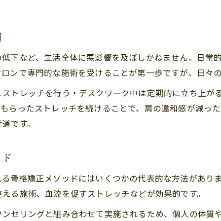
。
肩こりケアで日常を快適に過ごすヒント
肩こり予防のためにできる毎日のセルフケア
慣
肩こりと上手に付き合う生活習慣の見直し法
の低下など、生活全体に悪影響を及ぼしかねません。日常
肩こりに悩まない快適な日常づくりのコツ
サロンで専門的な施術を受けることが第一歩ですが、日々
肩こりを和らげるストレッチやリラックス法
にストレッチを行う・デスクワーク中は定期的に立ち上が
肩こりケアで叶える美しく健康な毎日の秘訣
てもらったストレッチを続けることで、肩の違和感が減っ
近道です。
ッド
れる骨格矯正メソッドにはいくつかの代表的な方法があり
整える施術、血流を促すストレッチなどが効果的です。
ウンセリングと組み合わせて実施されるため、個人の体質