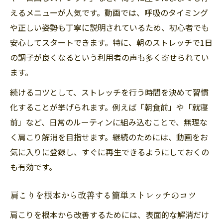
えるメニューが人気です。動画では、呼吸のタイミング
日常生活で自然に肩こりを予防する工夫
や正しい姿勢も丁寧に説明されているため、初心者でも
肩こりに一番効く方法を専門的に解説
安心してスタートできます。特に、朝のストレッチで1日
肩こりに最適な改善方法を徹底解説
の調子が良くなるという利用者の声も多く寄せられてい
肩こり対策の中で最も効果的なアプローチ
ます。
肩こりを根本から解消する専門的手法とは
続けるコツとして、ストレッチを行う時間を決めて習慣
肩こり改善に一番効く運動とその理由
化することが挙げられます。例えば「朝食前」や「就寝
ストレッチ以外の肩こり対策も比較して紹
前」など、日常のルーティンに組み込むことで、無理な
介
く肩こり解消を目指せます。継続のためには、動画をお
気に入りに登録し、すぐに再生できるようにしておくの
も有効です。
肩こりを根本から改善する簡単ストレッチのコツ
肩こりを根本から改善するためには、表面的な解消だけ