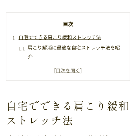
目次
自宅でできる肩こり緩和ストレッチ法
肩こり解消に最適な自宅ストレッチ法を紹
介
忙しい女性でも続けやすい肩こりストレッ
チ実践術
肩こりを根本から改善する簡単ストレッチ
のコツ
自宅でできる肩こり緩和
肩こり緩和に効果的な毎日のストレッチ習
慣
ストレッチ法
椅子でできる肩こりストレッチのポイント
医学的に正しい肩こり対策を深掘り