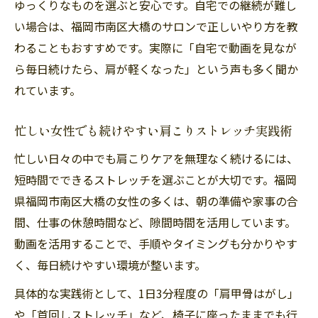
ゆっくりなものを選ぶと安心です。自宅での継続が難し
ストレッチ動画で肩こりはどこまで改善可
い場合は、福岡市南区大橋のサロンで正しいやり方を教
能か
わることもおすすめです。実際に「自宅で動画を見なが
やってはいけない肩こりストレッチの注意点
ら毎日続けたら、肩が軽くなった」という声も多く聞か
肩こり悪化を招くNGストレッチの特徴
れています。
肩こり時に避けるべきストレッチ動作
肩こり解消のための安全な実践方法とは
忙しい女性でも続けやすい肩こりストレッチ実践術
肩こりがひどい時のストレッチ注意事項
忙しい日々の中でも肩こりケアを無理なく続けるには、
無理な肩こりストレッチのリスクを解説
短時間でできるストレッチを選ぶことが大切です。福岡
無理なく続ける肩こり改善の新習慣
県福岡市南区大橋の女性の多くは、朝の準備や家事の合
間、仕事の休憩時間など、隙間時間を活用しています。
肩こり解消に役立つ毎日の新習慣を提案
動画を活用することで、手順やタイミングも分かりやす
忙しくても続く肩こりストレッチ習慣の作
く、毎日続けやすい環境が整います。
り方
具体的な実践術として、1日3分程度の「肩甲骨はがし」
肩こり改善を叶える簡単ルーティンの秘訣
や「首回しストレッチ」など、椅子に座ったままでも行
肩こり対策のモチベーション維持法を解説