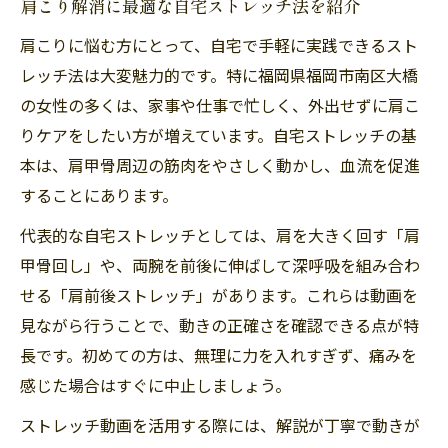
肩こり解消に最適な自宅ストレッチ法を紹介
医学的根拠に基づく肩こり対策の基本を解
肩こりに悩む方にとって、自宅で手軽に実践できるスト
説
レッチ法は大変魅力的です。特に福岡県福岡市南区大橋
肩こりに効くストレッチの正しい理論を知
の女性の多くは、家事や仕事で忙しく、外出せずに肩こ
る
りケアをしたい方が増えています。自宅ストレッチの基
肩こり改善に重要な筋肉と姿勢の関係性
本は、肩甲骨周辺の筋肉をやさしく動かし、血流を促進
肩こり対策で意識すべき医学的ポイント
することにあります。
専門家が推奨する肩こりストレッチ法の理
代表的な自宅ストレッチとしては、肩を大きく回す「肩
由
甲骨回し」や、両腕を前後に伸ばして深呼吸を組み合わ
肩こり解消ストレッチの効果を徹底分析
せる「肩前後ストレッチ」があります。これらは動画を
見ながら行うことで、動きの正確さを確認できる点が特
肩こりストレッチの効果を科学的に検証
長です。初めての方は、無理に力を入れすぎず、痛みを
肩こり改善ストレッチのメリットと注意点
感じた場合はすぐに中止しましょう。
肩こりが軽減するメカニズムを詳しく解説
ストレッチ動画を活用する際には、解説が丁寧で動きが
肩こり解消に役立つ継続のポイントとは