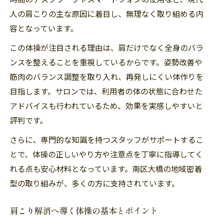
肩こり改善に役立つプロ級ストレッチ習慣
人の肩こりの主な原因に着目し、無理なく取り組める内
専門店に学ぶ肩こり改善体操の秘訣とは
容となっています。
自宅で叶える本格肩こり対策ストレッチ術
この体操が注目される理由は、肩だけでなく全身のバラ
肩こり対策に役立つ効果的な体操方法とは
ンスを整えることを重視しているからです。姿勢改善や
肩こりに効くおすすめ体操の選び方を解説
筋肉のバランス調整を取り入れ、再発しにくい体作りを
肩こり改善体操の効果を高めるポイント
目指します。サロンでは、利用者の体の状態に合わせた
毎日続けやすい肩こり対策体操の特徴
アドバイスも行われているため、効果を実感しやすいと
肩こり対策に最適な体操の流れとコツ
評判です。
体操で肩こり予防を日常に取り入れる方法
さらに、専門的な知識を持つスタッフがサポートするこ
とで、体操の正しいやり方や注意点を丁寧に指導してく
れる点も安心材料となっています。南区大橋の地域密着
型の取り組みが、多くの方に支持されています。
肩こり解消へ導く体操の基本とポイント