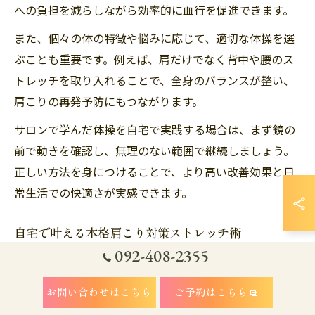
への負担を減らしながら効率的に血行を促進できます。
また、個々の体の特徴や悩みに応じて、適切な体操を選
ぶことも重要です。例えば、肩だけでなく背中や腰のス
トレッチを取り入れることで、全身のバランスが整い、
肩こりの再発予防にもつながります。
サロンで学んだ体操を自宅で実践する場合は、まず鏡の
前で動きを確認し、無理のない範囲で継続しましょう。
正しい方法を身につけることで、より高い改善効果と日
常生活での快適さが実感できます。
自宅で叶える本格肩こり対策ストレッチ術
092-408-2355
自宅で本格的な肩こり対策を行うためには、数種類のス
トレッチを組み合わせて習慣化することが効果的です。
お問い合わせはこちら
ご予約はこちら
福岡市南区大橋のサロンで推奨されている手法を参考