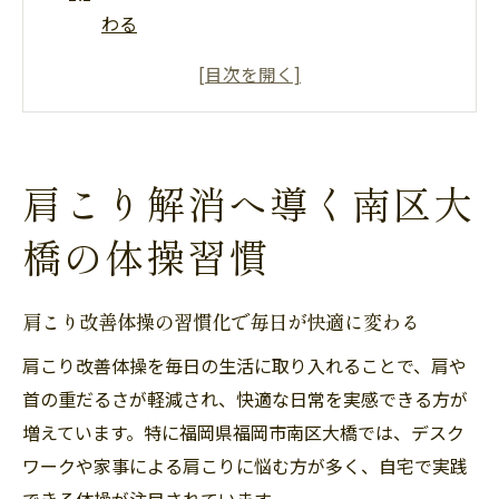
わる
南区大橋発の肩こり体操が注目される理由
肩こり解消へ導く体操の基本とポイント
生活習慣に溶け込む肩こり対策の新常識
肩こりに悩まない体作りを始めるコツ
肩こり解消へ導く南区大
自宅で始める肩こり改善の新提案
橋の体操習慣
肩こりを自宅でケアする体操の始め方
自宅でできる肩こり改善体操のポイント
肩こり改善体操の習慣化で毎日が快適に変わる
簡単ステップで続けられる肩こり対策法
リビングで始める肩こり予防の習慣作り
肩こり改善体操を毎日の生活に取り入れることで、肩や
首の重だるさが軽減され、快適な日常を実感できる方が
肩こり改善に役立つセルフ体操のコツ
増えています。特に福岡県福岡市南区大橋では、デスク
肩こりを楽にする大橋発のセルフ体操術
ワークや家事による肩こりに悩む方が多く、自宅で実践
大橋発セルフ体操で肩こりが楽になる理由
できる体操が注目されています。