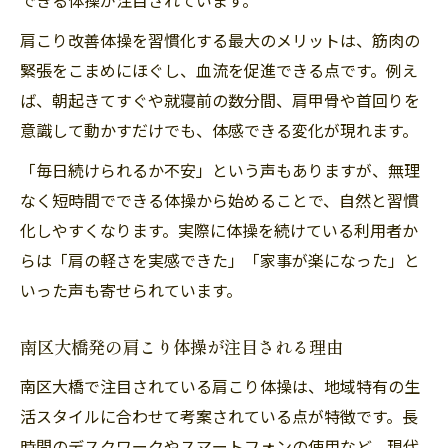
肩こり改善に効くセルフ体操の実践法
肩こり改善体操を習慣化する最大のメリットは、筋肉の
自宅で取り入れるべき肩こり解消術
緊張をこまめにほぐし、血流を促進できる点です。例え
セルフ体操で肩こり予防の新習慣を定着
ば、朝起きてすぐや就寝前の数分間、肩甲骨や首回りを
肩こり対策に効果的なセルフケア方法
意識して動かすだけでも、体感できる変化が現れます。
デスクワーク疲れに効く肩回り体操の極意
「毎日続けられるか不安」という声もありますが、無理
デスクワークの肩こり対策に最適な体操法
なく短時間でできる体操から始めることで、自然と習慣
肩こり解消を目指す仕事終わりの体操習慣
化しやすくなります。実際に体操を続けている利用者か
デスクワーク後におすすめの肩こり体操
らは「肩の軽さを実感できた」「家事が楽になった」と
肩こり軽減のためのオフィス体操のコツ
いった声も寄せられています。
疲れを翌日に持ち越さない肩こりケア術
南区大橋発の肩こり体操が注目される理由
ストレッチ専門店級のケアをおうちで実現
南区大橋で注目されている肩こり体操は、地域特有の生
ストレッチ専門店級の肩こりケアを自宅で
活スタイルに合わせて考案されている点が特徴です。長
肩こりに効果的なおうちストレッチの方法
時間のデスクワークやスマートフォンの使用など、現代