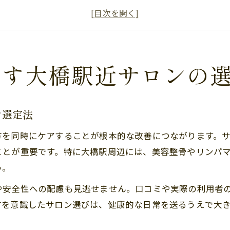
大橋駅周辺で肩こりに強い女性向けサロンを探す
肩こり専門サロンの特徴と通いやすさの比較
肩こり対策のためのサロン選びで重視すべき点
血行促進で肩こり解消を叶えるケア法とは
指す大橋駅近サロンの
血行促進で肩こりを根本改善する施術の特徴
肩こり緩和に効果的な血流アプローチとは
ン選定法
血行を意識した肩こりケアの具体的な方法
方を同時にケアすることが根本的な改善につながります。
肩こりと血行不良に有効なサロン施術の種類
ことが重要です。特に大橋駅周辺には、美容整骨やリンパ
肩こり改善へ導く血行促進ケアの流れを解説
う。
女性にやさしい肩こりケアが受けられる場所
や安全性への配慮も見逃せません。口コミや実際の利用者
女性専用サロンで肩こりと血行を優しくケア
方を意識したサロン選びは、健康的な日常を送るうえで大
肩こりに配慮した女性向け施術の安心ポイント
大橋駅近で女性が通いやすいサロンの特徴とは