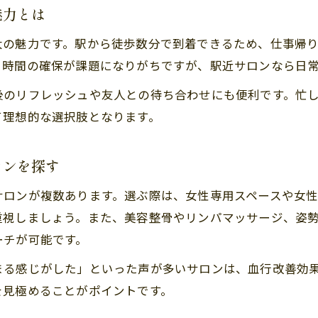
魅力とは
肩こりに悩む女性に選ばれるケアの工夫を紹介
大の魅力です。駅から徒歩数分で到着できるため、仕事帰
肩こりと血行不良をサロンでリラックス改善
、時間の確保が課題になりがちですが、駅近サロンなら日
肩こりや血行不良の悩み解決に必要なポイント
肩こりと血行不良を解消するポイント解説
後のリフレッシュや友人との待ち合わせにも便利です。忙
て理想的な選択肢となります。
肩こり対策に欠かせない日常ケアとサロン活用
血行不良による肩こりの原因とサロン施術の役割
ロンを探す
肩こり改善へ導く生活習慣アドバイスの重要性
肩こり・血行不良対策に役立つセルフケア法
サロンが複数あります。選ぶ際は、女性専用スペースや女
重視しましょう。また、美容整骨やリンパマッサージ、姿
心地よい施術で肩こりを和らげる方法を紹介
ーチが可能です。
肩こり緩和に効く心地よいサロン施術の流れ
血行を促す肩こりケアのリラクゼーション体験
まる感じがした」といった声が多いサロンは、血行改善効
を見極めることがポイントです。
肩こりをほぐすための心地よい施術法の特徴
肩こりと血行促進に役立つ優しい手技の紹介