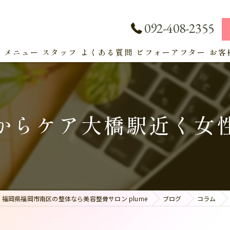
092-408-2355
ト
メニュー
スタッフ
よくある質問
ビフォーアフター
お客
サービス
からケア大橋駅近く女
福岡県福岡市南区の整体なら美容整骨サロン plume
ブログ
コラム