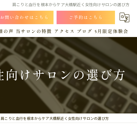
肩こりと血行を根本からケア大橋駅近く女性向けサロンの選び方
お問い合わせはこちら
ご予約はこちら
様の声
当サロンの特徴
アクセス
ブログ
5月限定体験会
小顔
漫画特集
コラム
猫背
性向けサロンの選び方
肩こり
産後
腰痛
肩こりと血行を根本からケア大橋駅近く女性向けサロンの選び方