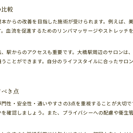
の比較
心身を癒す肩こり施術とその効果を解説
仕事帰りにも通える大橋駅周辺のケア事情
根本からの改善を目指した施術が受けられます。例えば、
す。血流を促進するためのリンパマッサージやストレッチ
肩こり改善に便利な大橋駅近サロンの通いやすさ
肩こりケアに通うなら駅周辺のサロンが最適な理
仕事帰りに立ち寄れる肩こり専門サロンの魅力
法、駅からのアクセスも重要です。大橋駅周辺のサロンは
通うことができます。自分のライフスタイルに合ったサロ
肩こり対策で人気の駅近サロン活用法を紹介
大橋駅周辺で肩こりケアを続けやすいポイント
すべき点
専門性・安全性・通いやすさの3点を重視することが大切で
かを確認しましょう。また、プライバシーへの配慮や衛生