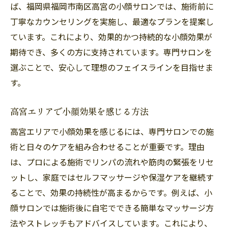
フェイスラインの悩みは小顔ケアで解決
ば、福岡県福岡市南区高宮の小顔サロンでは、施術前に
たるみ改善に効果的な小顔マッサージ法
丁寧なカウンセリングを実施し、最適なプランを提案し
ています。これにより、効果的かつ持続的な小顔効果が
小顔サロンで実感するフェイスライン変化
期待でき、多くの方に支持されています。専門サロンを
輪郭をすっきり見せるセルフケアポイント
選ぶことで、安心して理想のフェイスラインを目指せま
小顔効果を高める日常の習慣とは
す。
リラクゼーションと小顔効果を両立する方法
小顔マッサージで癒やしと美しさを実現
高宮エリアで小顔効果を感じる方法
心身リラックスしながら小顔を目指す
高宮エリアで小顔効果を感じるには、専門サロンでの施
リラクサロンの小顔施術の特徴とは
術と日々のケアを組み合わせることが重要です。理由
ストレス解消にも役立つ小顔ケア法
は、プロによる施術でリンパの流れや筋肉の緊張をリセ
美容と健康両方に嬉しい小顔マッサージ
ットし、家庭ではセルフマッサージや保湿ケアを継続す
ることで、効果の持続性が高まるからです。例えば、小
顔サロンでは施術後に自宅でできる簡単なマッサージ方
法やストレッチもアドバイスしています。これにより、