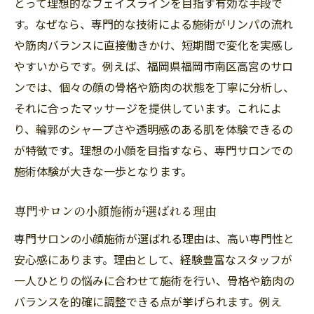
とって理想的なフェイスラインを目指す有効な手段で
専門サロンの小顔施術で美しい輪郭へ
す。なぜなら、専門的な技術による施術がリンパの流れ
専門サロンで叶う小顔の秘密とは
や筋肉バランスに直接働きかけ、短期間で変化を実感し
施術者の技術が小顔効果を左右する理由
やすいからです。例えば、福岡県福岡市南区高宮のサロ
美しい輪郭作りに必要な小顔ケア法
ンでは、個々の顔の骨格や筋肉の状態を丁寧に分析し、
サロン選びで変わる小顔マッサージ体験
それに合ったマッサージを提供しています。これによ
小顔矯正とフェイシャルケアの違い
り、輪郭のシャープさや透明感のある肌を体験できるの
が特徴です。理想の小顔を目指すなら、専門サロンでの
小顔を目指す方に人気の高宮エリア
施術体験が大きな一歩となります。
高宮エリアで小顔サロンが人気の理由
小顔マッサージ利用者の口コミを紹介
専門サロンの小顔施術が選ばれる理由
アクセス便利な小顔サロンの魅力
専門サロンの小顔施術が選ばれる理由は、高い専門性と
自然な小顔へ導く施術メニューとは
安心感にあります。理由として、経験豊富なスタッフが
女性専用サロンが支持される背景
一人ひとりの悩みに合わせて施術を行い、骨格や筋肉の
フェイスライン悩みなら小顔ケアがおすすめ
バランスを的確に調整できる点が挙げられます。例え