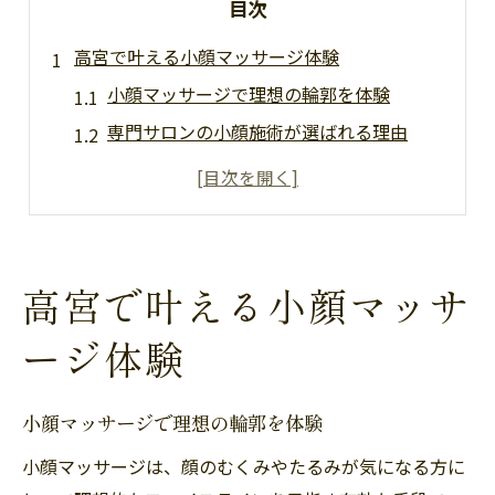
目次
高宮で叶える小顔マッサージ体験
小顔マッサージで理想の輪郭を体験
専門サロンの小顔施術が選ばれる理由
高宮エリアで小顔効果を感じる方法
完全個室サロンで安心の小顔ケア
小顔矯正とリンパケアの相乗効果とは
顔のむくみ改善に小顔マッサージを活用
高宮で叶える小顔マッサ
小顔マッサージで顔のむくみをリセット
ージ体験
リンパの流れを促進する小顔ケア
むくみ解消に効果的な施術のポイント
小顔マッサージで理想の輪郭を体験
小顔効果を高める生活習慣の工夫
小顔マッサージは、顔のむくみやたるみが気になる方に
口コミで話題の小顔むくみ改善術