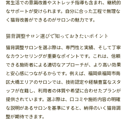
説
常生活での意識改善やストレッチ指導も含まれ、継続的
猫背改善を目指す方に選ばれる理由とは
なサポートが受けられます。自分に合った工程で無理な
く猫背改善ができるのがサロンの魅力です。
大橋エリアの猫背調整サロンで得られる体
験
猫背調整サロン選びで知っておきたいポイント
サロンで叶う猫背調整の魅力を徹底解説
猫背調整サロンを選ぶ際は、専門性と実績、そして丁寧
猫背調整サロンならではの施術の特徴を解
なカウンセリングが重要なポイントです。これは、信頼
説
できる施術者による適切なアプローチが、より高い効果
猫背に悩む方がサロンを選ぶメリットとは
と安心感につながるからです。例えば、福岡県福岡市南
猫背改善をサポートするサロンの技術力に
区大橋エリアのサロンでは、技術認定や経験豊富なスタ
注目
ッフが在籍し、利用者の体質や希望に合わせたプランが
猫背調整とサロン選びで後悔しないコツ
提供されています。選ぶ際は、口コミや施術内容の明確
猫背調整施術の流れとサロン活用のポイン
な説明があるサロンを基準にすると、納得のいく猫背調
ト
整が期待できます。
猫背と向き合うサロンで得られる安心感