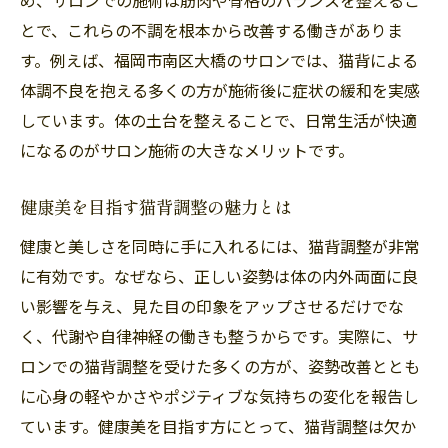
とで、これらの不調を根本から改善する働きがありま
猫背対策におすすめのストレッチと習慣
す。例えば、福岡市南区大橋のサロンでは、猫背による
猫背調整後の生活で意識したいポイント
体調不良を抱える多くの方が施術後に症状の緩和を実感
猫背を防ぐセルフケアの実践方法を紹介
しています。体の土台を整えることで、日常生活が快適
猫背調整による日常の変化と健康メリット
になるのがサロン施術の大きなメリットです。
猫背調整で感じる体の軽さと生活の変化
猫背改善が健康に与えるメリットを解説
健康美を目指す猫背調整の魅力とは
猫背調整で日常生活が快適になる理由
健康と美しさを同時に手に入れるには、猫背調整が非常
猫背が改善されると期待できる効果とは
に有効です。なぜなら、正しい姿勢は体の内外両面に良
猫背対策で得られる身体と心の変化
い影響を与え、見た目の印象をアップさせるだけでな
く、代謝や自律神経の働きも整うからです。実際に、サ
猫背調整による健康維持のポイント
ロンでの猫背調整を受けた多くの方が、姿勢改善ととも
猫背に悩むあなたへサロン活用のポイント
に心身の軽やかさやポジティブな気持ちの変化を報告し
猫背に悩む方がサロンを選ぶ際の注意点
ています。健康美を目指す方にとって、猫背調整は欠か
猫背調整サロン活用で知るべきポイント集