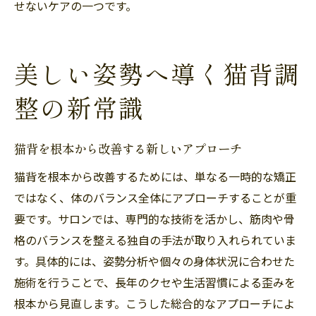
せないケアの一つです。
猫背改善のためのサロン利用ガイドを解説
猫背調整で失敗しないサロン活用法
猫背対策サロン選びのチェックポイント
美しい姿勢へ導く猫背調
猫背と向き合うためのサロン活用術を伝授
整の新常識
猫背を根本から改善する新しいアプローチ
猫背を根本から改善するためには、単なる一時的な矯正
ではなく、体のバランス全体にアプローチすることが重
要です。サロンでは、専門的な技術を活かし、筋肉や骨
格のバランスを整える独自の手法が取り入れられていま
す。具体的には、姿勢分析や個々の身体状況に合わせた
施術を行うことで、長年のクセや生活習慣による歪みを
根本から見直します。こうした総合的なアプローチによ