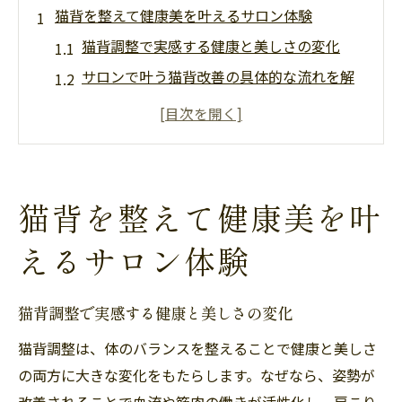
猫背を整えて健康美を叶えるサロン体験
猫背調整で実感する健康と美しさの変化
サロンで叶う猫背改善の具体的な流れを解
説
猫背調整サロン選びで知っておきたいポイ
ント
猫背対策はサロン活用が効果的な理由
猫背を整えて健康美を叶
猫背による不調とサロン施術の関係性を知
る
えるサロン体験
健康美を目指す猫背調整の魅力とは
美しい姿勢へ導く猫背調整の新常識
猫背調整で実感する健康と美しさの変化
猫背を根本から改善する新しいアプローチ
猫背調整は、体のバランスを整えることで健康と美しさ
今注目の猫背調整法とその効果について解
の両方に大きな変化をもたらします。なぜなら、姿勢が
説
改善されることで血流や筋肉の働きが活性化し、肩こり