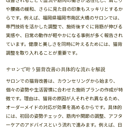
猫背を整えることで得られる姿勢のメリッ
や腰痛の緩和、さらに見た目の印象もスッキリとするか
ト
らです。例えば、福岡県福岡市南区大橋のサロンでは、
専門技術を活かした調整で、施術後すぐに背筋が伸びる
猫背調整で美しい立ち姿を手に入れる方法
実感や、日常の動作が軽やかになる事例が多く報告され
猫背の原因とサロンでの最新調整技術
ています。健康と美しさを同時に叶えるためには、猫背
猫背改善に役立つ新常識をわかりやすく紹
調整を取り入れることが重要です。
介
猫背が気になる方に大橋エリアの選択肢
サロンで叶う猫背改善の具体的な流れを解説
猫背改善で注目される大橋エリアのサロン
サロンでの猫背改善は、カウンセリングから始まり、
事情
個々の姿勢や生活習慣に合わせた施術プランの作成が特
猫背調整に強いサロンを大橋エリアで探す
徴です。理由は、猫背の原因が人それぞれ異なるため、
コツ
オーダーメイドの対応が効果を高めるからです。具体的
猫背対策におすすめのサロン活用ポイント
には、初回の姿勢チェック、筋肉や関節の調整、アフタ
大橋で猫背調整ができるサロンの魅力を解
ーケアのアドバイスという流れで進みます。例えば、日