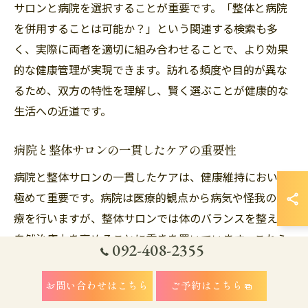
サロンと病院を選択することが重要です。「整体と病院
を併用することは可能か？」という関連する検索も多
く、実際に両者を適切に組み合わせることで、より効果
的な健康管理が実現できます。訪れる頻度や目的が異な
るため、双方の特性を理解し、賢く選ぶことが健康的な
生活への近道です。
病院と整体サロンの一貫したケアの重要性
病院と整体サロンの一貫したケアは、健康維持において
極めて重要です。病院は医療的観点から病気や怪我の治
療を行いますが、整体サロンでは体のバランスを整え、
自然治癒力を高めることに重きを置いています。これら
092-408-2355
のアプローチを組み合わせることで、症状の根本原因を
見つけやすくなり、長期的な健康をサポートできます。
お問い合わせはこちら
ご予約はこちら
また、病院での診断結果を基に整体の施術を受けること