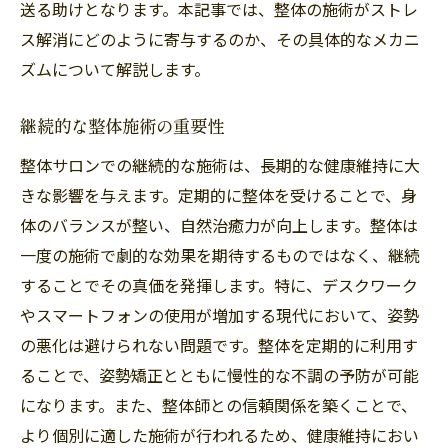
送る助けとなります。本記事では、整体の施術がストレ
整体で得られる心の安定
ス解消にどのように寄与するのか、その具体的なメカニ
整体施術後の爽快感を感じる理由
ズムについて解説します。
健康と美を両立整体サロンで得られる総合的な
継続的な整体施術の重要性
ケア
整体サロンの総合ケアプランの紹介
整体サロンでの継続的な施術は、長期的な健康維持に大
きな影響を与えます。定期的に整体を受けることで、身
健康と美の相乗効果を追求する方法
体のバランスが整い、自然治癒力が向上します。整体は
整体で得られる美肌効果
一度の施術で劇的な効果を期待するものではなく、継続
整体の施術がもたらす内側からの美しさ
することでその真価を発揮します。特に、デスクワーク
日常的なケアと整体の組み合わせ
やスマートフォンの使用が増加する現代において、姿勢
美と健康を支える整体のトータルケア
の悪化は避けられない問題です。整体を定期的に利用す
ることで、姿勢矯正とともに慢性的な不調の予防が可能
になります。また、整体師との信頼関係を築くことで、
より個別に適した施術が行われるため、健康維持におい