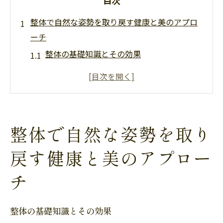
目次
整体で自然な姿勢を取り戻す健康と美のアプロ
ーチ
整体の基礎知識とその効果
姿勢改善がもたらす美のメリット
骨格と筋肉のバランスを整える方法
整体によるストレス軽減のメカニズム
継続的な整体施術の重要性
整体で自然な姿勢を取り
整体を生活に取り入れるポイント
戻す健康と美のアプロー
病院と整体サロンの役割健康維持のための選択
肢
チ
病院の治療と整体の施術の違い
健康維持に最適な選択の見極め方
整体の基礎知識とその効果
病院での診断の重要性