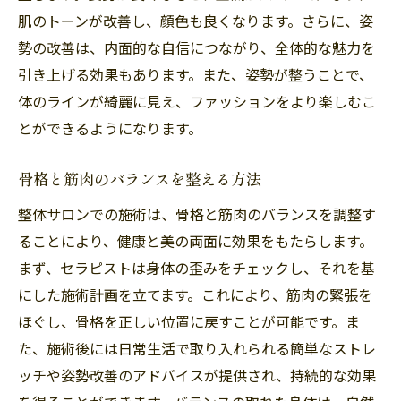
病院の専門医による診断の信頼性
肌のトーンが改善し、顔色も良くなります。さらに、姿
勢の改善は、内面的な自信につながり、全体的な魅力を
予防医学としての病院の役割
引き上げる効果もあります。また、姿勢が整うことで、
病院での健康診断の重要性
体のラインが綺麗に見え、ファッションをより楽しむこ
病院と家庭医療の連携
とができるようになります。
病院が提供する健康教育の意義
整体サロンと病院の違いそれぞれの効果的な活
骨格と筋肉のバランスを整える方法
用法
整体サロンでの施術は、骨格と筋肉のバランスを調整す
整体サロンと病院の専門分野の違い
ることにより、健康と美の両面に効果をもたらします。
症状による整体と病院の使い分け
まず、セラピストは身体の歪みをチェックし、それを基
整体と医療の融合による新たなアプローチ
にした施術計画を立てます。これにより、筋肉の緊張を
整体と病院どちらを選ぶべきか
ほぐし、骨格を正しい位置に戻すことが可能です。ま
た、施術後には日常生活で取り入れられる簡単なストレ
病院と整体サロンの一貫したケアの重要性
ッチや姿勢改善のアドバイスが提供され、持続的な効果
整体と病院の併用による健康増進