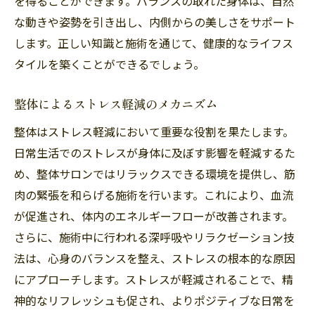
を得ることができます。バランスの取れた身体は、自然
日常生活での整体の効果を最大限に引き出す方
な動きや姿勢を引き出し、内側からの美しさをサポート
法
します。正しい知識と施術を通じて、健康的なライフス
日常的にできる姿勢改善のコツ
タイルを築くことができるでしょう。
自宅でできる簡単なストレッチ法
整体施術後の効果を持続させる習慣
整体によるストレス軽減のメカニズム
日常生活に取り入れるリラクゼーション法
整体はストレス軽減において重要な役割を果たします。
食生活と整体の相乗効果
日常生活でのストレスが身体に及ぼす影響を軽減するた
整体の効果を高めるための生活習慣
め、整体サロンではリラックスできる環境を提供し、筋
肉の緊張を和らげる施術を行います。これにより、血流
整体サロンの施術が精神的リフレッシュを促す
が促進され、体内のエネルギーフローが改善されます。
理由
さらに、施術中に行われる深呼吸やリラクゼーション技
整体によるリラクゼーション効果
法は、心身のバランスを整え、ストレスの根本的な原因
心身のバランスを整える整体の魅力
にアプローチします。ストレスが軽減されることで、精
整体がもたらすメンタルヘルスへの影響
神的なリフレッシュも促され、よりポジティブな日常を
ストレス社会における整体の役割