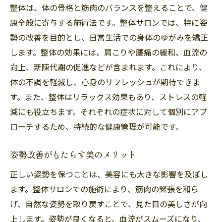
整体は、体の骨格と筋肉のバランスを整えることで、健
整体サロンが提供する予防ケア
康全般に寄与する施術法です。整体サロンでは、特に姿
健康維持における整体の役割
勢の改善を目的とし、日常生活での身体のゆがみを矯正
病院と整体の連携の可能性
します。整体の効果には、肩こりや腰痛の緩和、血流の
整体サロンのメリット骨格と筋肉のバランスを
向上、新陳代謝の促進などが含まれます。これにより、
整える理由
体の不調を軽減し、心身のリフレッシュが期待できま
す。また、整体はリラックス効果もあり、ストレスの軽
整体サロンが支持される理由
減にも役立ちます。それぞれの症状に対して個別にアプ
骨格矯正による健康効果
ローチするため、持続的な健康管理が可能です。
筋肉の調整とその重要性
整体で得られる身体の柔軟性向上
姿勢改善がもたらす美のメリット
疲労回復を促進する整体施術
正しい姿勢を保つことは、美容にも大きな影響を及ぼし
整体サロンでの個別対応の利点
ます。整体サロンでの施術により、筋肉の緊張を和ら
病院の医療的アプローチ健康管理の基盤
げ、自然な姿勢を取り戻すことで、見た目の美しさが向
病院での医療サービスの内容
上します。姿勢が良くなると、血流がスムーズになり、