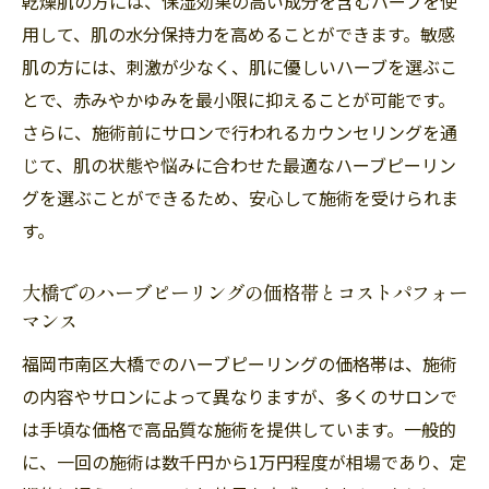
乾燥肌の方には、保湿効果の高い成分を含むハーブを使
ハーブピーリングがもたらす新しい美容ス
用して、肌の水分保持力を高めることができます。敏感
タンダード
肌の方には、刺激が少なく、肌に優しいハーブを選ぶこ
とで、赤みやかゆみを最小限に抑えることが可能です。
福岡市南区大橋での美容意識の高まり
さらに、施術前にサロンで行われるカウンセリングを通
美肌を求める方々への新提案
じて、肌の状態や悩みに合わせた最適なハーブピーリン
サロンでの教育プログラムとその影響
グを選ぶことができるため、安心して施術を受けられま
コミュニティとしての美容ネットワークの
す。
重要性
未来を見据えた持続可能な美容法
大橋でのハーブピーリングの価格帯とコストパフォー
マンス
福岡市南区大橋でのハーブピーリングの価格帯は、施術
の内容やサロンによって異なりますが、多くのサロンで
は手頃な価格で高品質な施術を提供しています。一般的
に、一回の施術は数千円から1万円程度が相場であり、定