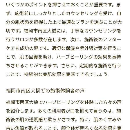
いくつかのポイントを押さえておくことが重要です。ま
リングの効果とは
ず、施術前にしっかりとしたカウンセリングを受け、自
肌の透明感アップを実感する方法
分の肌状態を把握した上で最適なプランを選ぶことが大
毛穴の悩みを解消する秘訣
切です。福岡市南区大橋には、丁寧なカウンセリングを
肌のハリと弾力を取り戻す施術の魅力
行うサロンが多数存在します。次に、施術後のアフター
福岡市南区大橋でのハーブピーリングの成
ケアも成功の鍵です。適切な保湿や紫外線対策を行うこ
功事例
とで、肌の回復を助け、ハーブピーリングの効果を長持
ちさせることができます。さらに、定期的な施術を行う
継続的なケアで得られる長期的な効果
ことで、持続的な美肌効果を実感できるでしょう。
施術効果を高める日常のスキンケア方法
福岡市南区大橋でのハーブピーリング体験談が
福岡市南区大橋での施術体験者の声
示す美肌への道
福岡市南区大橋でハーブピーリングを体験した方々の声
実際の施術体験者が語る効果と感想
を紹介します。多くの利用者が口を揃えて言うのは、施
ビフォーアフターで見る顕著な変化
術後の肌の透明感と柔らかさです。特に、肌のくすみや
施術後のライフスタイルの変化
古い角質が取れることで、顔全体が明るくなる効果を実