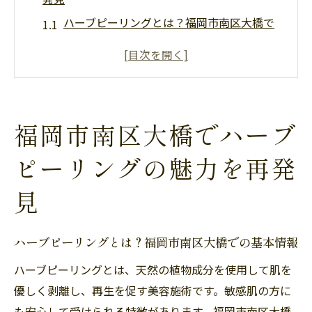
ハーブピーリングとは？福岡市南区大橋で
の基本情報
福岡市南区大橋で人気のサロンの特徴
ハーブピーリングの効果を最大限に引き出
す秘訣
福岡市南区大橋でハーブ
福岡市南区大橋での施術体験者の声
肌タイプ別に見るハーブピーリングの選び
ピーリングの魅力を再発
方
見
大橋でのハーブピーリングの価格帯とコス
トパフォーマンス
ハーブピーリングとは？福岡市南区大橋での基本情報
肌に優しいハーブピーリングで福岡市南区大橋
の美容革命を体感
ハーブピーリングとは、天然の植物成分を使用して肌を
優しく剥離し、再生を促す美容施術です。敏感肌の方に
敏感肌にも安心！天然成分の力
も安心して受けられる特徴があります。福岡市南区大橋