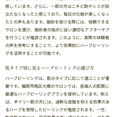
失敗しないサロン選びのポイント
感しています。さらに、一部の方はニキビ跡やシミが目
定期的な施術で蓄積される美肌効果
立たなくなったと感じており、毎日の化粧が楽しくなっ
施術を受ける際の注意点と心得
たとの声もあります。施術を受ける際には、信頼できる
サロンを選び、施術者の指示に従い適切なアフターケア
ハーブピーリングが福岡市南区大橋で提供する
を行うことが推奨されます。このように、実際の体験者
美肌革命の未来
の声を参考にすることで、より効果的にハーブピーリン
福岡市南区大橋での最新の美容トレンド
グを活用することが可能です。
ハーブピーリングがもたらす美容産業への
影響
肌タイプ別に見るハーブピーリングの選び方
将来の施術技術の進化と展望
ハーブピーリングは、肌のタイプに応じて選ぶことが重
福岡市南区大橋が美肌の聖地になる理由
要です。福岡市南区大橋のサロンでは、各個人の肌質に
今後期待される新しいサービスとメニュー
最適なハーブピーリングプランを提供しています。例え
美容業界の未来を変える可能性
ば、オイリー肌の方には、過剰な皮脂を抑える効果のあ
福岡市南区大橋のハーブピーリングで新しい美
るハーブを使用したピーリングが推奨されます。一方、
容常識を築こう