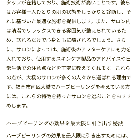
タッフが在籍しており、施術技術が高いことです。彼ら
プロの技術がもたらす安心感と信頼性
はお客様一人ひとりの肌の状態をしっかりと診断し、そ
福岡市南区大橋のサロンでの施術予約方法
れに基づいた最適な施術を提供します。また、サロン内
ハーブピーリングで得られる具体的な美肌
は清潔でリラックスできる雰囲気が整えられているた
効果
め、訪れるだけで心身ともに癒されるでしょう。さら
天然成分が肌を守る福岡市南区大橋のハーブピ
に、サロンによっては、施術後のアフターケアにも力を
ーリングの秘密
入れており、使用するスキンケア製品のアドバイスや日
ハーブピーリングに使われる主な天然成分
常生活での注意点などを丁寧に教えてくれます。これら
成分の効果と肌への優しさについて
の点が、大橋のサロンが多くの人々から選ばれる理由で
す。福岡市南区大橋でハーブピーリングを考えている方
福岡市南区大橋のサロンでの成分選びのポ
には、これらの特徴を持ったサロンを選ぶことをおすす
イント
めします。
天然成分がもたらす肌の保護作用
他の美容施術との組み合わせの相性
ハーブピーリングの効果を最大限に引き出す秘訣
施術後の肌の変化をより長持ちさせる方法
ハーブピーリングの効果を最大限に引き出すためには、
美肌の第一歩を福岡市南区大橋で！ハーブピー