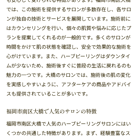
福岡市南区大橋での施術後のアフターケア
では、この施術を提供するサロンが多数存在し、各サロ
美容革命を実感！施術直後の肌の変化
ンが独自の技術とサービスを展開しています。施術前に
サロン選びのポイント：評判と実績をチェ
はカウンセリングを行い、個々の肌質や悩みに応じたプ
ック
ランを提案してくれるのが一般的です。多くのサロンが
福岡市南区大橋でのハーブピーリングの流
時間をかけて肌の状態を確認し、安全で効果的な施術を
行の理由
心がけています。また、ハーブピーリングはダウンタイ
ハーブピーリングと他の美容法の比較
ムが少ないため、施術後すぐに普段の生活に戻れるのも
プロの手によるハーブピーリングで福岡市南区
魅力の一つです。大橋のサロンでは、施術後の肌の変化
大橋の美肌を手に入れる方法
を実感しやすいように、アフターケアの商品やアドバイ
スも提供されていることが多いです。
福岡市南区大橋でのプロフェッショナルな
施術の流れ
福岡市南区大橋で人気のサロンの特徴
専門家によるカウンセリングの重要性
福岡市南区大橋で人気のハーブピーリングサロンにはい
最適な施術プランを提案するサロンの選び
くつかの共通した特徴があります。まず、経験豊富なス
方