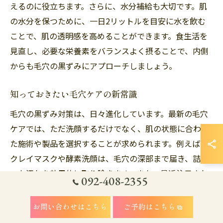
えるのに役立ちます。さらに、水分補給も大切です。肌
の水分を保つために、一日2リットルを目安に水を飲む
ことで、肌の透明感を高めることができます。食生活を
見直し、必要な栄養素をバランスよく摂ることで、内側
からも毛穴の黒ずみにアプローチしましょう。
知っておきたい毛穴ケアの新常識
毛穴の黒ずみ対策は、日々進化しています。最新の毛穴
ケアでは、ただ洗顔するだけでなく、肌の状態に合わせ
た施術や製品を選択することが求められます。例えば、
クレイマスクや酵素洗顔は、毛穴の深部まで届き、詰ま
った汚れを効果的に取り除きます。また、最近注目され
092-408-2355
ているのが、化粧水や美容液による保湿の強化です。保
湿をしっかり行うことで、毛穴の開きを抑え、肌のキメ
お問い合わせはこちら
ご予約はこちら
を整えることができます。さらに、週に一度のピーリン