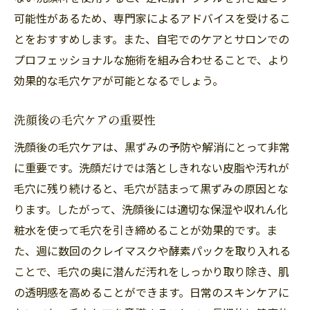
施術後のホームケアアドバイス
可能性があるため、専門家によるアドバイスを受けるこ
体験者の声から学ぶケアのポイント
とをおすすめします。また、自宅でのケアとサロンでの
透明感ある肌へ福岡市南区大橋での毛穴ケア最
プロフェッショナルな施術を組み合わせることで、より
新情報
効果的な毛穴ケアが可能となるでしょう。
最新の毛穴ケア技術の進化
季節に応じたおすすめのケア方法
洗顔後の毛穴ケアの重要性
透明感を引き出すための食生活の見直し
洗顔後の毛穴ケアは、黒ずみの予防や解消にとって非常
知っておきたい毛穴ケアの新常識
に重要です。洗顔だけでは落としきれない皮脂や汚れが
毛穴に残り続けると、毛穴が詰まって黒ずみの原因とな
サロンでの年間プランの提案
ります。したがって、洗顔後には適切な保湿や収れん化
透明感のある肌を維持するセルフケア
粧水を使って毛穴を引き締めることが効果的です。ま
毛穴の黒ずみを防ぐ！大橋のサロンが提供する
た、週に数回のクレイマスクや酵素パックを取り入れる
セルフケア法
ことで、毛穴の奥に潜んだ汚れをしっかり取り除き、肌
サロン推奨の自宅ケアアイテム
の透明感を高めることができます。日常のスキンケアに
日常生活に取り入れるべき習慣