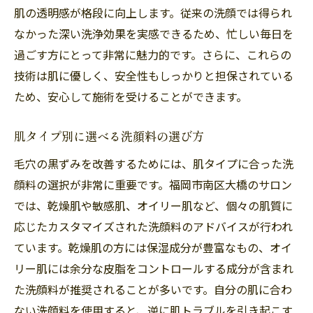
特徴を解説
肌の透明感が格段に向上します。従来の洗顔では得られ
なかった深い洗浄効果を実感できるため、忙しい毎日を
サロン独自の施術メニューの紹介
過ごす方にとって非常に魅力的です。さらに、これらの
洗顔法がもたらす即効性の秘密
技術は肌に優しく、安全性もしっかりと担保されている
サロンでの定期的なケアの重要性
ため、安心して施術を受けることができます。
専門家によるカウンセリングの内容
使用される製品とその効果
肌タイプ別に選べる洗顔料の選び方
毛穴ケアの知識を深めるためのセミナー
毛穴の黒ずみを改善するためには、肌タイプに合った洗
カスタマイズ施術で毛穴の黒ずみ対策南区大橋
顔料の選択が非常に重要です。福岡市南区大橋のサロン
のサロン体験
では、乾燥肌や敏感肌、オイリー肌など、個々の肌質に
個々の肌に合わせた施術プラン
応じたカスタマイズされた洗顔料のアドバイスが行われ
施術による肌変化の実例
ています。乾燥肌の方には保湿成分が豊富なもの、オイ
リー肌には余分な皮脂をコントロールする成分が含まれ
カスタマイズ施術の予約方法
た洗顔料が推奨されることが多いです。自分の肌に合わ
個別カウンセリングの流れ
ない洗顔料を使用すると、逆に肌トラブルを引き起こす