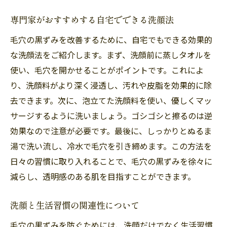
市南区大橋で
専門家がおすすめする自宅でできる洗顔法
最先端の毛穴ケア技術とは
毛穴の黒ずみを改善するために、自宅でもできる効果的
季節に応じたケアのタイミング
な洗顔法をご紹介します。まず、洗顔前に蒸しタオルを
毛穴ケアで注目の成分とその効果
使い、毛穴を開かせることがポイントです。これによ
福岡市南区大橋のサロンでの施術体験
り、洗顔料がより深く浸透し、汚れや皮脂を効果的に除
持続的な効果を得るためのコツ
去できます。次に、泡立てた洗顔料を使い、優しくマッ
施術後のメンテナンス計画
サージするように洗いましょう。ゴシゴシと擦るのは逆
効果なので注意が必要です。最後に、しっかりとぬるま
湯で洗い流し、冷水で毛穴を引き締めます。この方法を
日々の習慣に取り入れることで、毛穴の黒ずみを徐々に
減らし、透明感のある肌を目指すことができます。
洗顔と生活習慣の関連性について
毛穴の黒ずみを防ぐためには、洗顔だけでなく生活習慣