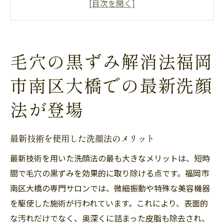
洗顔後の毛穴ケアの重要性
毛穴の黒ずみが減るまでの目安期間
専門家がおすすめする自宅でできる洗顔法
毛穴の黒ずみ解消法福岡
洗顔と生活習慣の関連性について
市南区大橋での最新洗顔
福岡市南区大橋のサロンで受ける毛穴の黒ずみ
特化ケアとは
法が登場
プロフェッショナルな施術の流れ
毛穴に特化したサロンの選び方
最新技術を使用した洗顔法のメリット
施術後のアフターケアのポイント
最新技術を用いた洗顔法の最も大きなメリットは、短時
カスタマイズケアの必要性と効果
間で毛穴の黒ずみを効果的に取り除ける点です。福岡市
サロンでの施術がもたらす長期的な効果
南区大橋の専門サロンでは、微細振動や特殊な美容機器
利用者の口コミと体験談
を駆使した施術が行われています。これにより、表面的
専門的な洗顔法で毛穴の黒ずみを改善サロンの
な汚れだけでなく、奥深くに詰まった皮脂も除去され、