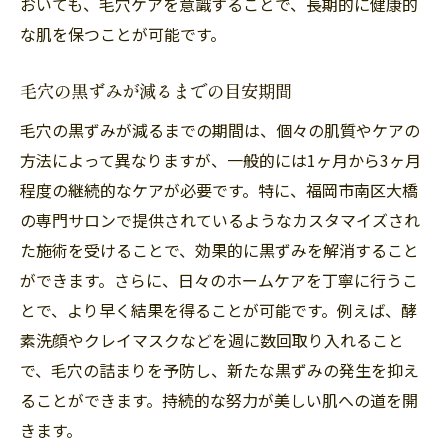
おいても、毛穴ケアを意識することで、長期的に健康的
毛穴ケアに効果的なエクササイズ
な肌を保つことが可能です。
ストレスが毛穴に与える影響と対策
毛穴の黒ずみが減るまでの目安期間
毎日のケアで差がつく！簡単セルフケア
セルフケアとプロの施術の組み合わせ方
毛穴の黒ずみが減るまでの期間は、個々の肌質やケアの
方法によって異なりますが、一般的には1ヶ月から3ヶ月
福岡市南区大橋の毛穴ケアサロンで肌悩みを解
程度の継続的なケアが必要です。特に、福岡市南区大橋
消する秘訣
の専門サロンで提供されているようなカスタマイズされ
サロン選びのポイントと注意点
た施術を受けることで、効果的に黒ずみを解消すること
肌悩み別のアプローチ方法
ができます。さらに、日々のホームケアを丁寧に行うこ
サロンでの定期的な診断の重要性
とで、より早く結果を得ることが可能です。例えば、酵
最新機器を使ったケアの紹介
素洗顔やクレイマスクなどを週に数回取り入れること
ユーザー体験から学ぶケアのヒント
で、毛穴の詰まりを予防し、新たな黒ずみの発生を抑え
サロン通いがもたらす心理的効果
ることができます。持続的な努力が美しい肌への道を開
毛穴の黒ずみを取るための最新アプローチ福岡
きます。