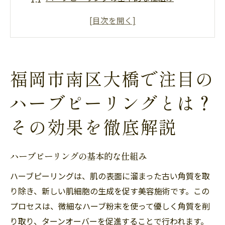
福岡市南区大橋での施術体験レポート
肌に優しいハーブ成分の特徴
施術後の肌の変化を実感するためのポイン
ト
福岡市南区大橋で注目の
施術を受ける前に知っておくべきこと
福岡市南区大橋での人気施術者の声
ハーブピーリングとは？
美肌への近道ハーブピーリングが福岡市南区大
その効果を徹底解説
橋で人気の理由
美容効果が高い理由
ハーブピーリングの基本的な仕組み
他の美容法との比較
ハーブピーリングは、肌の表面に溜まった古い角質を取
お客様からの口コミと評価
り除き、新しい肌細胞の生成を促す美容施術です。この
継続施術で得られる長期的な美肌
プロセスは、微細なハーブ粉末を使って優しく角質を削
ハーブピーリングのコストパフォーマンス
り取り、ターンオーバーを促進することで行われます。