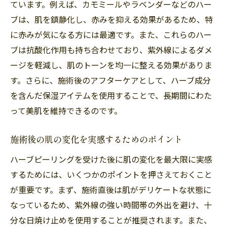
ています。例えば、カモミールやラベンダーなどのハー
均一な肌トーンを手に入れる方法
ブは、肌を鎮静化し、赤みを抑える効果があるため、特
明るさと透明感を引き出す効果
に赤みが気になる方には最適です。また、これらのハー
施術による肌質改善
ブは抗酸化作用も持ち合わせており、紫外線によるダメ
肌トーンの違いを実感するまでの期間
ージを軽減し、肌のトーンを均一に整える効果がありま
福岡市南区大橋で人気の施術コース
す。さらに、施術後のアフターケアとして、ハーブ成分
を含んだ保湿アイテムを使用することで、長期間にわた
施術を受けた人のビフォーアフター
って美肌を維持できるのです。
福岡市南区大橋でのハーブピーリング実体験！
美肌へのステップ
施術後の肌の変化を実感するためのポイント
施術前のカウンセリング内容
ハーブピーリングを受けた後に肌の変化を最大限に実感
実際の施術時間と流れ
するためには、いくつかのポイントを押さえておくこと
施術中の快適さとリラクゼーション
が重要です。まず、施術直後は肌がデリケートな状態に
施術後のフォローアップ
なっているため、紫外線の強い時間帯の外出を避け、十
初めての方へのアドバイス
分な日焼け止めを使用することが推奨されます。また、