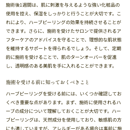
福岡市南区大橋のおすすめサロン情報
施術後1週間は、肌に刺激を与えるような強い化粧品の
ハーブピーリングの魅力と福岡市南区大橋での
使用を控え、保湿をしっかりと行うことが大切です。こ
施術体験を語る
れにより、ハーブピーリングの効果を持続させることが
できます。さらに、施術を受けたサロンで提供されるア
施術を受けた人の体験談
フターケアのアドバイスを守ることで、理想的な肌状態
施術後の生活に与える影響
を維持するサポートを得られるでしょう。そして、定期
福岡市南区大橋での成功事例
的に施術を受けることで、肌のターンオーバーを促進
施術を通じたメンタルの変化
し、透明感のある美肌を手に入れることができます。
実際の施術例から学ぶポイント
福岡市南区大橋での施術者からのアドバイ
施術を受ける前に知っておくべきこと
ス
ハーブピーリングを受ける前には、いくつか確認してお
くべき重要な点があります。まず、施術に使用されるハ
ーブの成分について理解しておくことが大切です。ハー
ブピーリングは、天然成分を使用しており、敏感肌の方
にも適していますが、アレルギーがある場合は事前に施