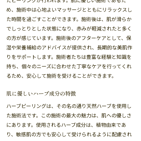
化学薬品を使用しない安全性
め、施術中は心地よいマッサージとともにリラックスし
環境に優しい美容法
た時間を過ごすことができます。施術後は、肌が滑らか
自然派志向の方におすすめなポイント
でしっとりとした状態になり、赤みが軽減されたと多く
福岡市南区大橋での自然美容法の潮流
の方が感じています。施術後のアフターケアとして、保
福岡市南区大橋で体験するハーブピーリングの
湿や栄養補給のアドバイスが提供され、長期的な美肌作
効果とそのプロセス
りをサポートします。施術者たちは豊富な経験と知識を
施術のステップバイステップガイド
持ち、個々のニーズに合わせた丁寧なケアを行ってくれ
施術前の肌状態と結果の比較
るため、安心して施術を受けることができます。
プロセス中に感じること
肌に優しいハーブ成分の特徴
施術後の肌の変化とその持続性
ハーブピーリングは、その名の通り天然ハーブを使用し
福岡市南区大橋でのサロン選びのポイント
た施術法です。この施術の最大の魅力は、肌への優しさ
効果を最大化するためのアフターケア
にあります。使用されるハーブ成分は、植物由来であ
ハーブピーリングで肌トーンを整える福岡市南
り、敏感肌の方でも安心して受けられるように配慮され
区大橋の美容法