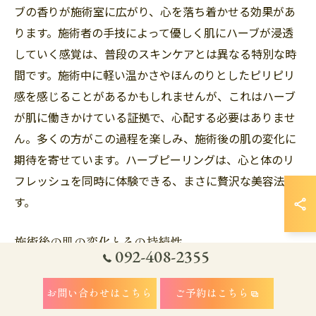
ブの香りが施術室に広がり、心を落ち着かせる効果があ
ります。施術者の手技によって優しく肌にハーブが浸透
していく感覚は、普段のスキンケアとは異なる特別な時
間です。施術中に軽い温かさやほんのりとしたピリピリ
感を感じることがあるかもしれませんが、これはハーブ
が肌に働きかけている証拠で、心配する必要はありませ
ん。多くの方がこの過程を楽しみ、施術後の肌の変化に
期待を寄せています。ハーブピーリングは、心と体のリ
フレッシュを同時に体験できる、まさに贅沢な美容法で
す。
施術後の肌の変化とその持続性
092-408-2355
ハーブピーリング施術後、肌には即座に目に見える変化
が現れます。特に肌のトーンが均一になり、赤みが抑え
お問い合わせはこちら
ご予約はこちら
られることで、透明感が増すのが特徴です。施術を受け