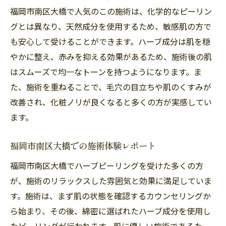
福岡市南区大橋での施術予約の流れ
福岡市南区大橋で人気のこの施術は、化学的なピーリン
赤みを抑える！ハーブピーリングが福岡市南区
グとは異なり、天然成分を使用するため、敏感肌の方で
大橋で選ばれる理由
も安心して受けることができます。ハーブ成分は肌を穏
やかに整え、赤みを抑える効果があるため、施術後の肌
赤みを抑えるメカニズム
はスムーズで均一なトーンを持つようになります。ま
施術後のケア方法
た、施術を重ねることで、毛穴の目立ちや肌のくすみが
敏感肌でも安心な理由
改善され、化粧ノリが良くなると多くの方が実感してい
福岡市南区大橋での実績
ます。
赤み対策への効果的な施術回数
ハーブピーリングの安全性について
福岡市南区大橋での施術体験レポート
自然の力で美肌を手に入れる福岡市南区大橋の
福岡市南区大橋でハーブピーリングを受けた多くの方
ハーブピーリング
が、施術のリラックスした雰囲気と効果に満足していま
天然成分の優位性
す。施術は、まず肌の状態を確認するカウンセリングか
施術に使用される代表的なハーブ
ら始まり、その後、綿密に選ばれたハーブ成分を使用し
たピーリングが行われます。肌に優しい施術であるた