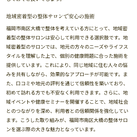
整体で心の解放を感じる瞬間
福岡市南区大橋の癒しの整体サロン
地域密着型の整体サロンで安心の施術
整体サロンで心身のバランスを整える
福岡市南区大橋で整体を考えている方にとって、地域密
整体のプロが教える心と体のバランスを整える
着型の整体サロンは安心して利用できる選択肢です。地
方法福岡市南区大橋編
域密着型のサロンでは、地元の方々のニーズやライフス
整体のプロが指南する健康維持の秘訣
タイルを理解した上で、個別の健康問題に合った施術を
心身のバランスを整える整体施術とは
提供しています。これにより、同じ地域に住む人々の悩
福岡市南区大橋の整体サロンで得る健康知
みを共有しながら、効果的なアプローチが可能です。ま
識
た、口コミや地元の評判を通じて信頼性を築いており、
整体で学ぶ心と体の調和法
初めて訪れる方でも不安なく利用できます。さらに、地
域イベントや健康セミナーを開催することで、地域社会
専門家が勧める日常の整体ケア
とのつながりを深め、利用者との信頼関係を強化してい
福岡市南区大橋で整体プロのおすすめ施術
ます。こうした取り組みが、福岡市南区大橋の整体サロ
福岡市南区大橋の整体サロン地域に根ざした信
ンを選ぶ際の大きな魅力となっています。
頼のサービス