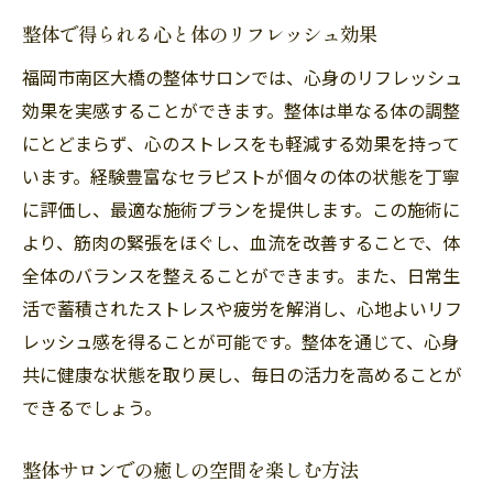
地域密着型の整体サロンで得られる安心感
整体で得られる心と体のリフレッシュ効果
福岡市南区大橋の整体サロンの特徴とは
福岡市南区大橋の整体サロンでは、心身のリフレッシュ
高い信頼性を誇る整体サロンの選び方
効果を実感することができます。整体は単なる体の調整
整体サロンのサービス内容を知る
にとどまらず、心のストレスをも軽減する効果を持って
地域に愛される整体サロンの秘密
います。経験豊富なセラピストが個々の体の状態を丁寧
福岡市南区大橋の信頼できる整体サロン
に評価し、最適な施術プランを提供します。この施術に
より、筋肉の緊張をほぐし、血流を改善することで、体
心地よい空間での整体体験がもたらす心身の調
全体のバランスを整えることができます。また、日常生
和
活で蓄積されたストレスや疲労を解消し、心地よいリフ
整体サロンの空間がもたらすリラクゼーシ
レッシュ感を得ることが可能です。整体を通じて、心身
ョン
共に健康な状態を取り戻し、毎日の活力を高めることが
福岡市南区大橋の整体で心身の調和を体感
できるでしょう。
整体サロンで心地よいひと時を過ごす方法
心身の健康を保つ整体体験の魅力
整体サロンでの癒しの空間を楽しむ方法