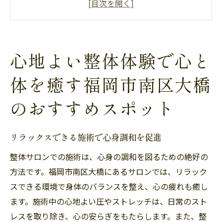
地域密着型の整体サロンで安心の施術
整体で得られる心と体のリフレッシュ効果
整体サロンでの癒しの空間を楽しむ方法
心地よい整体体験で心と
福岡市南区大橋の整体で健康を取り戻す
体を癒す福岡市南区大橋
整体サロンでのリフレッシュ体験日常のストレ
スを解消
のおすすめスポット
ストレス解消に効果的な整体の施術とは
福岡市南区大橋での整体体験のメリット
リラックスできる施術で心身調和を促進
日常のストレスを整体でリセットする方法
整体サロンでの施術は、心身の調和を図るための絶好の
整体サロンでのリラクゼーション体験
方法です。福岡市南区大橋にあるサロンでは、リラック
心と体を軽くする整体の魅力
スできる環境で身体のバランスを整え、心の疲れも癒し
福岡市南区大橋で整体サロンを訪れる理由
ます。施術中の心地よい圧やストレッチは、日常のスト
福岡市南区大橋で整体を受けるメリット日常の
レスを取り除き、心の安らぎをもたらします。また、整