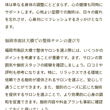
活力を取り戻そう
体は単なる身体の調整にとどまらず、心の健康も同時に
サポートします。心地よい空間での施術は、日々の疲れ
整体で活力を取り戻すためのステップ
を忘れさせ、心身共にリフレッシュするきっかけとなり
福岡市南区大橋の整体サロンで生活改善
ます。
日常生活に活力を与える整体施術
整体で心身のエネルギーを再充電
福岡市南区大橋での整体サロンの選び方
福岡市南区大橋で整体を受けるべき理由
福岡市南区大橋で整体サロンを選ぶ際には、いくつかの
整体サロンで得られる活力の秘密
ポイントを考慮することが重要です。まず、サロンの雰
整体サロンで心身共にリラックス福岡市南区大
囲気や施術スタッフの経験を確認しましょう。口コミや
橋での体験
評判も参考になります。特に、リラックスできる環境と
リラックスできる環境での整体体験
信頼できる施術が提供されるサロンを選ぶと、安心して
福岡市南区大橋の整体サロンのリラックス
通うことができます。また、個別のニーズに応じた施術
効果
を提供するサロンを選ぶことで、より効果的に心身の調
和を促進できます。施術内容や料金プランも事前に確認
心と体の緊張をほぐす施術とは
しておくと良いでしょう。