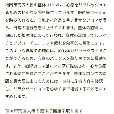
整体による心身の調和法を学ぶ
福岡市南区大橋の整体サロンは、心身をリフレッシュす
福岡市南区大橋で整体を楽しむ
るための特別な空間を提供しています。施術室に一歩足
整体で心も体もリフレッシュ福岡市南区大橋で
を踏み入れると、心地よい音楽と香り豊かなアロマが満
の体験談
ち、日常の喧騒を忘れさせてくれます。整体の施術は、
整体体験で心身をリフレッシュした事例紹
熟練した整体師によって行われ、身体の深部までしっか
介
りとアプローチし、コリや疲れを効率的に解消します。
このような環境での施術は、心も体もリラックスするこ
福岡市南区大橋の整体サロンでの体験談
とができるため、心身のバランスを取り戻すのに最適で
整体で得た心と体の変化について
す。また、施術後には温かいお茶が提供され、心から癒
リフレッシュを実感した整体施術の紹介
される時間を過ごすことができます。整体サロンでの時
整体サロンでの体験がもたらすポジティブ
間を最大限に楽しむためには、事前に施術内容を確認
な影響
し、リラクゼーションを心ゆくまで堪能することをおす
福岡市南区大橋の整体で心身共に健康に
すめします。
福岡市南区大橋の整体で健康を取り戻す