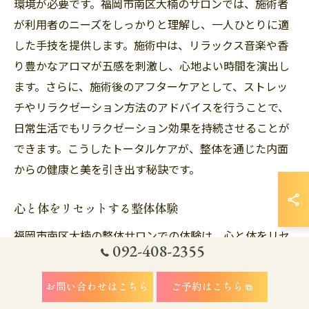
環境が必要です。福岡市南区大楠のサロンでは、施術者
が利用者のニーズをしっかりと理解し、一人ひとりに適
した手技を提供します。施術中は、リラックス音楽や香
り豊かなアロマが五感を刺激し、心地よい時間を演出し
ます。さらに、施術後のアフターケアとして、ストレッ
チやリラクゼーション方法のアドバイスを行うことで、
日常生活でもリラクゼーション効果を持続させることが
できます。こうしたトータルケアが、整体を通じた内面
からの健康と美を引き出す秘訣です。
心と体をリセットする整体体験
福岡市南区大楠の整体サロンでの体験は、心と体をリセ
092-408-2355
ットする絶好の機会です。整体は、日常生活で蓄積され
たストレスや疲れを解消し、心身のバランスを回復させ
お問い合わせはこちら
ご予約はこちら
る効果があります。多くの人々が抱える肩こりや腰痛、