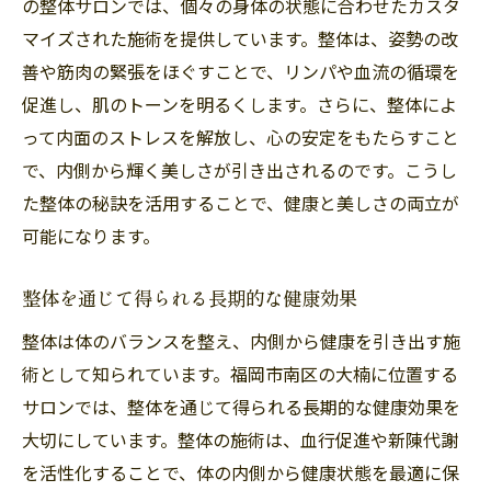
の整体サロンでは、個々の身体の状態に合わせたカスタ
マイズされた施術を提供しています。整体は、姿勢の改
善や筋肉の緊張をほぐすことで、リンパや血流の循環を
促進し、肌のトーンを明るくします。さらに、整体によ
って内面のストレスを解放し、心の安定をもたらすこと
で、内側から輝く美しさが引き出されるのです。こうし
た整体の秘訣を活用することで、健康と美しさの両立が
可能になります。
整体を通じて得られる長期的な健康効果
整体は体のバランスを整え、内側から健康を引き出す施
術として知られています。福岡市南区の大楠に位置する
サロンでは、整体を通じて得られる長期的な健康効果を
大切にしています。整体の施術は、血行促進や新陳代謝
を活性化することで、体の内側から健康状態を最適に保