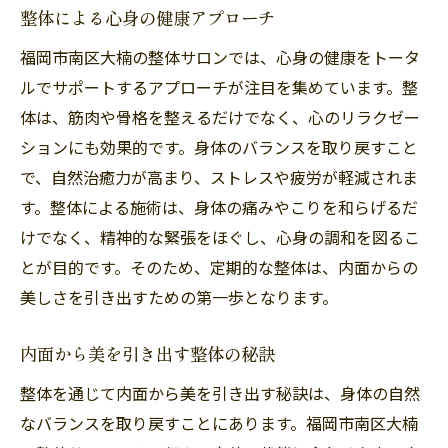
整体による心身の健康アプローチ
福岡市南区大楠の整体サロンでは、心身の健康をトータ
ルでサポートするアプローチが注目を集めています。整
体は、筋肉や骨格を整えるだけでなく、心のリラクゼー
ションにも効果的です。身体のバランスを取り戻すこと
で、自然治癒力が高まり、ストレスや疲労が軽減されま
す。整体による施術は、身体の痛みやこりを和らげるだ
けでなく、精神的な緊張をほぐし、心身の調和を図るこ
とが目的です。そのため、定期的な整体は、内面からの
美しさを引き出すための第一歩となります。
内面から美を引き出す整体の秘訣
整体を通じて内面から美を引き出す秘訣は、身体の自然
なバランスを取り戻すことにあります。福岡市南区大楠