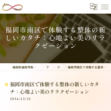
福岡市南区で体験する整体の新
しいカタチ：心地よい美のリラ
クゼーション
福岡県福岡市南区の整体なら美容整骨サロン plume
ブログ
コラム
福岡市南区で体験する整体の新しいカタチ：心地よい美のリラクゼーション
福岡市南区で体験する整体の新しいカタ
チ：心地よい美のリラクゼーション
2024/12/22