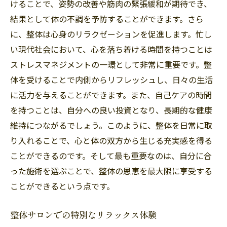
けることで、姿勢の改善や筋肉の緊張緩和が期待でき、
結果として体の不調を予防することができます。さら
に、整体は心身のリラクゼーションを促進します。忙し
い現代社会において、心を落ち着ける時間を持つことは
ストレスマネジメントの一環として非常に重要です。整
体を受けることで内側からリフレッシュし、日々の生活
に活力を与えることができます。また、自己ケアの時間
を持つことは、自分への良い投資となり、長期的な健康
維持につながるでしょう。このように、整体を日常に取
り入れることで、心と体の双方から生じる充実感を得る
ことができるのです。そして最も重要なのは、自分に合
った施術を選ぶことで、整体の恩恵を最大限に享受する
ことができるという点です。
整体サロンでの特別なリラックス体験