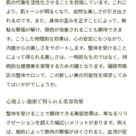
肌の代謝を活性化させることを目指しています。これに
より、肌トーンが明るくなり、自然な美しさが引き出さ
れるのです。また、身体の歪みを正すことによって、無
駄な緊張が解け、顔色が改善されることも期待できま
す。こうした物理的な効果は、心の安定にもつながり、
内面からの美しさをサポートします。整体を受けること
によって得られる美しさは、一時的なものではなく、持
続的な健康美を実現するための鍵となります。福岡市南
区の整体サロンで、この新しい美の可能性を探求してみ
てはいかがでしょうか。
心地よい施術で得られる美容効果
整体を受けることで期待できる美容効果は、単なるリラ
クゼーションを超えた幅広いメリットがあります。例え
ば、施術によって筋肉の緊張がほぐされると、血流が促