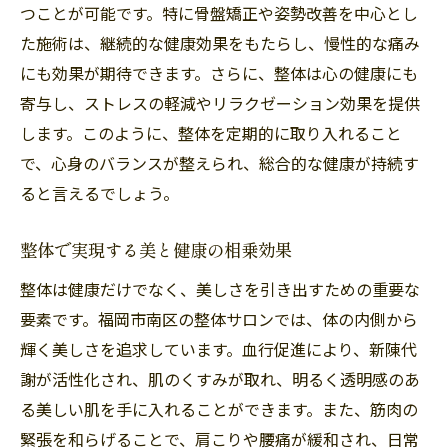
つことが可能です。特に骨盤矯正や姿勢改善を中心とし
た施術は、継続的な健康効果をもたらし、慢性的な痛み
にも効果が期待できます。さらに、整体は心の健康にも
寄与し、ストレスの軽減やリラクゼーション効果を提供
します。このように、整体を定期的に取り入れること
で、心身のバランスが整えられ、総合的な健康が持続す
ると言えるでしょう。
整体で実現する美と健康の相乗効果
整体は健康だけでなく、美しさを引き出すための重要な
要素です。福岡市南区の整体サロンでは、体の内側から
輝く美しさを追求しています。血行促進により、新陳代
謝が活性化され、肌のくすみが取れ、明るく透明感のあ
る美しい肌を手に入れることができます。また、筋肉の
緊張を和らげることで、肩こりや腰痛が緩和され、日常