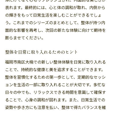
表れます。最終的には、心と体の調和が取れ、内側から
の輝きをもって日常生活を楽しむことができるでしょ
う。これまでのシリーズのまとめとして、整体が持つ内
面的な影響を再考し、次回の新たな体験に向けて期待を
膨らませてください。
整体を日常に取り入れるためのヒント
福岡市南区大楠での新しい整体体験を日常に取り入れる
ことで、持続的な健康と美を追求することができます。
整体を習慣化するための第一歩として、定期的なセッシ
ョンを生活の一部に取り入れることが大切です。多忙な
日々の中でも、リラックスできる時間を意識して確保す
ることで、心身の調和が図れます。また、日常生活での
姿勢や歩き方にも注意を払い、整体で得たバランスを維