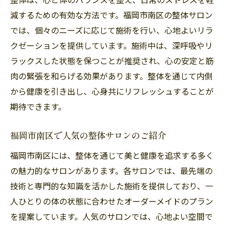
減するための有効な方法です。福岡市南区の整体サロン
では、個々のニーズに応じて施術を行い、心地よいリラ
クゼーションを提供しています。施術中は、深呼吸やリ
ラックスした状態を保つことが推奨され、心の安定と筋
肉の緊張を和らげる効果があります。整体を通じて内側
から健康を引き出し、心身共にリフレッシュすることが
期待できます。
福岡市南区で人気の整体サロンのご紹介
福岡市南区には、整体を通じて美と健康を追求する多く
の魅力的なサロンがあります。各サロンでは、最先端の
技術と専門的な知識を活かした施術を提供しており、一
人ひとりの体の状態に合わせたオーダーメイドのプラン
を提案しています。人気のサロンでは、心地よい空間で