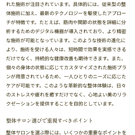
整体で心と体のバランスを整える
れた施術が注目されています。具体的には、従来型の整
体施術に加え、最新のテクノロジーを駆使したアプロー
整体によるバランス改善の重要性
チが特徴です。たとえば、筋肉や関節の状態を詳細に分
心身のバランスを調整する整体技術
析するためのデジタル機器が導入されており、より精密
整体で実感する心と体の調和
な施術が可能となっています。このような技術の進化に
バランスを整えるための整体の選び方
より、施術を受ける人々は、短時間で効果を実感できる
整体で得られる心身の安定感
だけでなく、持続的な健康改善も期待できます。また、
整体サロンでのバランス調整施術の効果
個々の身体の状態に応じてカスタマイズされた施術プラ
福岡市南区で注目の整体体験とは
ンが用意されているため、一人ひとりのニーズに応じた
福岡市南区の整体サロンの最新トレンド
ケアが可能です。このような革新的な整体体験は、日々
のストレスや疲れを癒すだけでなく、心地よい美のリラ
注目される整体サロンの特徴
クゼーションを提供することを目的としています。
福岡市南区で体験できる独自の整体技術
整体サロンで受ける先進的施術の数々
整体サロン選びで重視すべきポイント
整体サロン選びで見るべきポイント
整体サロンを選ぶ際には、いくつかの重要なポイントを