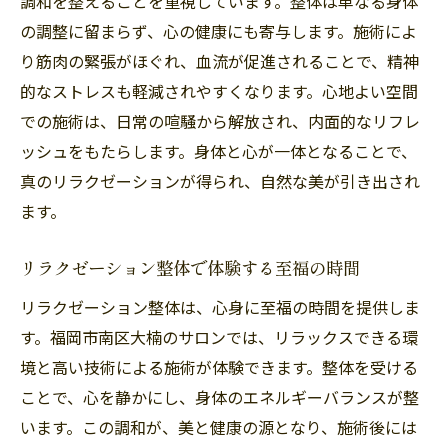
調和を整えることを重視しています。整体は単なる身体
の調整に留まらず、心の健康にも寄与します。施術によ
り筋肉の緊張がほぐれ、血流が促進されることで、精神
的なストレスも軽減されやすくなります。心地よい空間
での施術は、日常の喧騒から解放され、内面的なリフレ
ッシュをもたらします。身体と心が一体となることで、
真のリラクゼーションが得られ、自然な美が引き出され
ます。
リラクゼーション整体で体験する至福の時間
リラクゼーション整体は、心身に至福の時間を提供しま
す。福岡市南区大楠のサロンでは、リラックスできる環
境と高い技術による施術が体験できます。整体を受ける
ことで、心を静かにし、身体のエネルギーバランスが整
います。この調和が、美と健康の源となり、施術後には