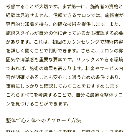
福岡市南区の整体サロンでの体験事例
考慮することが大切です。まず第一に、施術者の資格と
整体で実現する心身のトータルケア
経験は見逃せません。信頼できるサロンでは、施術者が
整体がもたらす心身の総合的効果
専門的な知識を持ち、的確な技術を提供します。また、
整体によるトータルケアの実践方法
施術スタイルが自分の体に合っているかも確認する必要
心と体を一体化する整体の役割
があります。これは、初回のカウンセリングで施術内容
を詳しく聞くことで判断できます。さらに、サロンの雰
トータルケアを目指す整体の選び方
囲気や清潔感も重要な要素です。リラックスできる環境
整体を通じて得る心身の健康維持
であれば、施術の効果も高まります。料金やサービス内
整体サロンで実現する包括的ケア
容が明確であることも安心して通うための条件であり、
事前にしっかりと確認しておくことをおすすめします。
これらすべてを考慮することで、自分に最適な整体サロ
ンを見つけることができます。
整体で心と体へのアプローチ方法
整体は、心と体のバランスを整え、日常のストレスを軽