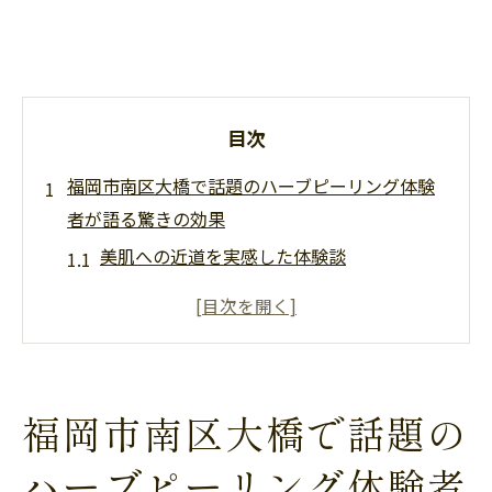
目次
福岡市南区大橋で話題のハーブピーリング体験
者が語る驚きの効果
美肌への近道を実感した体験談
透明感アップの秘訣とは？
施術後の肌の変化に感動
ハーブピーリングで得た肌の透明感
続けることで生まれる効果の違い
福岡市南区大橋で話題の
南区大橋での人気の理由
ハーブピーリング体験者
ハーブピーリングで叶える美肌の秘密福岡市南