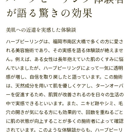
区大橋での施術体験
が語る驚きの効果
自然成分がもたらす肌への優しさ
施術の流れと注意点
美肌への近道を実感した体験談
福岡市南区大橋でおすすめのサロン
ハーブピーリングは、福岡市南区大橋で多くの方に愛さ
施術後のケア方法とその重要性
れる美容施術であり、その実感を語る体験談が絶えませ
サロン選びで失敗しないポイント
ん。例えば、ある女性は長年抱えていた肌のくすみに悩
体験者が教える上手な施術の受け方
んでいましたが、ハーブピーリングによって一気に透明
日々のメイクが楽しくなる福岡市南区大橋のハ
感が増し、自信を取り戻したと語っています。この施術
ーブピーリング効果
は、天然成分を用いて肌を優しくケアし、ターンオーバ
ーを促進するため、肌質が改善されるのを日々の生活の
メイクのノリが変わる理由
中で実感できるといいます。また、ニキビ跡やシミ、毛
長持ちするメイクの秘訣
穴の開きが気になる方にも効果的で、回数を重ねるごと
肌質改善がもたらす自信
に肌の状態が向上することが多くの施術者によって確認
メイク前後の肌の変化
されています。このような体験談からも、ハーブピーリ