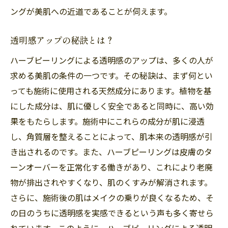
福岡市南区大橋で人気のメイクアドバイス
ングが美肌への近道であることが伺えます。
メイクが崩れにくい肌作り
ハーブピーリングで肌トラブルを防ぐ福岡市南
透明感アップの秘訣とは？
区大橋のおすすめ施術
ハーブピーリングによる透明感のアップは、多くの人が
トラブル肌に悩む方必見の施術効果
求める美肌の条件の一つです。その秘訣は、まず何とい
敏感肌でも安心して受けられる理由
っても施術に使用される天然成分にあります。植物を基
にした成分は、肌に優しく安全であると同時に、高い効
トラブル予防に最適なハーブピーリング
果をもたらします。施術中にこれらの成分が肌に浸透
施術後の肌トラブル予防のポイント
し、角質層を整えることによって、肌本来の透明感が引
効果を最大限に引き出す方法
き出されるのです。また、ハーブピーリングは皮膚のタ
福岡市南区大橋での体験者の声
ーンオーバーを正常化する働きがあり、これにより老廃
大橋エリアで人気上昇中！ハーブピーリングで
物が排出されやすくなり、肌のくすみが解消されます。
輝く肌を手に入れる
さらに、施術後の肌はメイクの乗りが良くなるため、そ
人気の理由とその背景
の日のうちに透明感を実感できるという声も多く寄せら
施術で得られる輝きとは
れています。このように、ハーブピーリングによる透明