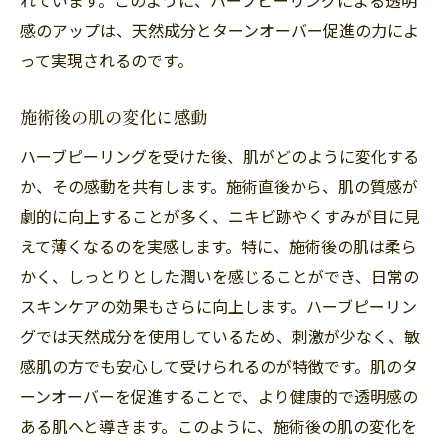
大橋エリアのサロン事情
感のアップは、天然成分とターンオーバー促進の力によ
って実現されるのです。
施術前後の比較が示す効果
自宅でのケアと併用した結果
施術後の肌の変化に感動
福岡市南区大橋での最新トレンド
ハーブピーリングを受けた後、肌がどのように変化する
施術後の肌を実感福岡市南区大橋のハーブピー
か、その感動を共有します。施術直後から、肌の質感が
リング体験談
劇的に向上することが多く、ニキビ跡やくすみが目に見
施術直後の感想をシェア
えて薄くなるのを実感します。特に、施術後の肌は柔ら
時間が経過しても続く効果
かく、しっとりとした潤いを感じることができ、日常の
施術を受けて良かったと感じた瞬間
スキンケアの効果もさらに向上します。ハーブピーリン
施術後の肌ケアのコツ
グでは天然成分を使用しているため、刺激が少なく、敏
体験者が語る施術の魅力
感肌の方でも安心して受けられるのが特徴です。肌のタ
ーンオーバーを促進することで、より健康的で透明感の
福岡市南区大橋での施術を選んだ理由
ある肌へと導きます。このように、施術後の肌の変化を
透明感が違う！福岡市南区大橋のハーブピーリ