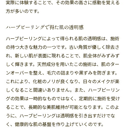
実際に体験することで、その効果の高さに感動を覚える
ングの魅力
方が多いのです。
透明感が上がるメカニズム
施術で感じた肌の違い
ハーブピーリングで得た肌の透明感
大橋エリアでの施術が支持される理由
ハーブピーリングによって得られる肌の透明感は、施術
透明感を保つための習慣
の持つ大きな魅力の一つです。古い角質が優しく除去さ
ハーブピーリングで得た自身の変化
れ、新しい肌が表面に現れることで、肌全体がみずみず
福岡市南区大橋の注目施術
しく輝きます。天然成分を用いたこの施術は、肌のター
ハーブピーリングで自信を取り戻す福岡市南区
ンオーバーを整え、毛穴の詰まりや黒ずみを防ぎます。
大橋の実体験
これにより、化粧のノリが良くなり、日々のメイクが楽
しくなること間違いありません。また、ハーブピーリン
自信回復に繋がった理由
グの効果は一時的なものではなく、定期的に施術を受け
施術前後の心理的変化
ることで、長期的な美肌維持が可能となります。このよ
体験者が語る自信の変化
うに、ハーブピーリングは透明感を引き出すだけでな
施術後の生活の変化
く、健康的な肌の基盤を作り上げていくのです。