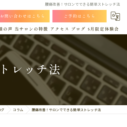
腰痛改善！サロンでできる簡単ストレッチ法
お問い合わせはこちら
ご予約はこちら
様の声
当サロンの特徴
アクセス
ブログ
5月限定体験会
小顔
漫画特集
コラム
猫背
トレッチ法
肩こり
産後
腰痛
ログ
コラム
腰痛改善！サロンでできる簡単ストレッチ法