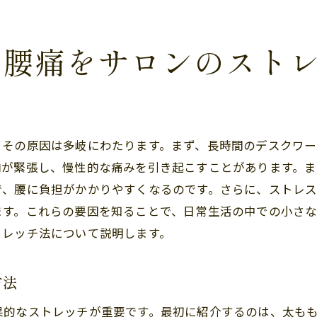
腰痛予防のためのサロンストレッチプラン
サロンで腰痛を防ぐための姿勢改善ストレッチ
る腰痛をサロンのスト
腰痛予防に役立つサロンでのストレッチテクニック
サロンストレッチで正しい姿勢を学ぶ方法
腰痛を予防するサロンでの基本ストレッチ
、その原因は多岐にわたります。まず、長時間のデスクワ
腰痛からの解放サロンのストレッチで快適な生活を
肉が緊張し、慢性的な痛みを引き起こすことがあります。ま
サロンストレッチで腰痛から解放される日常
で、腰に負担がかかりやすくなるのです。さらに、ストレ
腰痛から解放されるためのサロンストレッチ法
ます。これらの要因を知ることで、日常生活の中での小さ
快適な生活を取り戻すためのサロンストレッチ
トレッチ法について説明します。
サロンで腰痛から解放された快適な毎日
腰痛から解放されるサロンストレッチの実践
方法
サロンでのストレッチで腰痛を克服する方法
果的なストレッチが重要です。最初に紹介するのは、太も