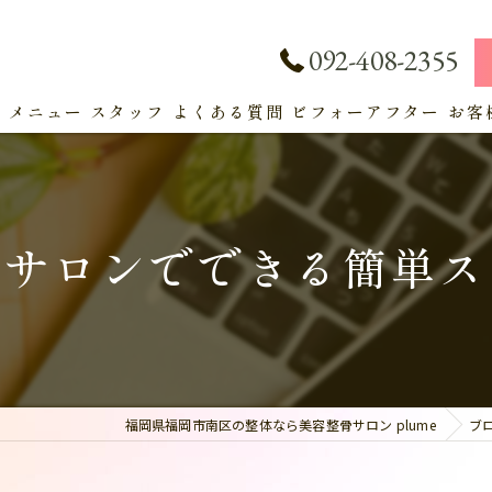
092-408-2355
ト
メニュー
スタッフ
よくある質問
ビフォーアフター
お客
サービス
！サロンでできる簡単ス
福岡県福岡市南区の整体なら美容整骨サロン plume
ブ