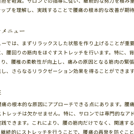
負担を軽減。サロンでの指導に従い、継続的な努力を積み
腰痛を和らげるためのサロンストレッチテクニック
テップを理解し、実践することで腰痛の根本的な改善が期
サロンストレッチで腰痛改善を実感する方法
サロンで手軽にできる腰痛軽減ストレッチ
チメニュー
腰痛に負けない姿勢サロンでストレッチをマスターしよ
ューでは、まずリラックスした状態を作り上げることが重
正しい姿勢を維持するためのサロンストレッチ
に、腰回りの筋肉をほぐすストレッチを行います。特に、
サロンで腰痛に負けない姿勢を改善するストレッチ
より、腰椎の柔軟性が向上し、痛みの原因となる筋肉の緊
腰痛を防ぐためのサロンでの姿勢改善ストレッチ
進し、さらなるリラクゼーション効果を得ることができま
サロンストレッチで腰痛に負けない体を作る
腰痛改善のためのサロンでの姿勢矯正ストレッチ
性
サロンで腰痛予防の姿勢を学ぶ
腰痛の根本的な原因にアプローチできる点にあります。腰
腰痛対策の第一歩サロンのストレッチを取り入れよう
ストレッチは欠かせません。特に、サロンでは専門的なア
腰痛対策に効果的なサロンでのストレッチ法
実践できます。これにより、腰の筋肉だけでなく、関連す
サロンで始める腰痛対策の基本ストレッチ
、継続的にストレッチを行うことで、腰痛の再発を防ぐこ