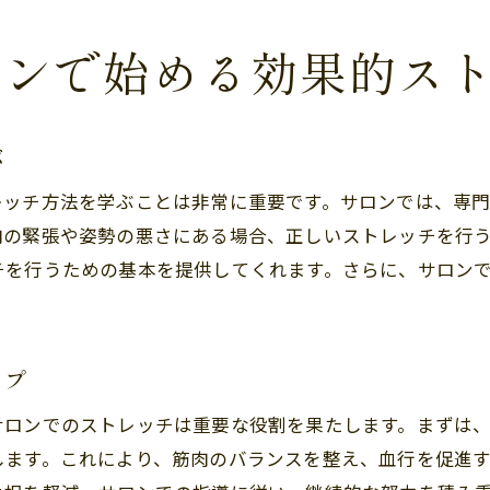
腰痛改善に効果的なサロンでのストレッチ
サロンで始める腰痛対策のストレッチ法
ロンで始める効果的ス
日常生活で感じる腰痛をサロンのストレッチで解消
日常生活に潜む腰痛の原因を知る
ぶ
腰痛を和らげるサロンでのストレッチ方法
レッチ方法を学ぶことは非常に重要です。サロンでは、専
サロンストレッチで腰痛をケアする日常習慣
肉の緊張や姿勢の悪さにある場合、正しいストレッチを行
腰痛緩和のためのサロンでのストレッチ活用法
チを行うための基本を提供してくれます。さらに、サロン
サロンでのストレッチで日常の腰痛を打開
サロンストレッチで日常生活の腰痛を軽減
サロンで簡単に腰痛を和らげる方法を学ぶ
ップ
腰痛緩和に効果的なサロンのストレッチ法
サロンでのストレッチは重要な役割を果たします。まずは
サロンで行う簡単な腰痛ストレッチの手順
します。これにより、筋肉のバランスを整え、血行を促進
サロンで学ぶ腰痛を和らげる基本ストレッチ